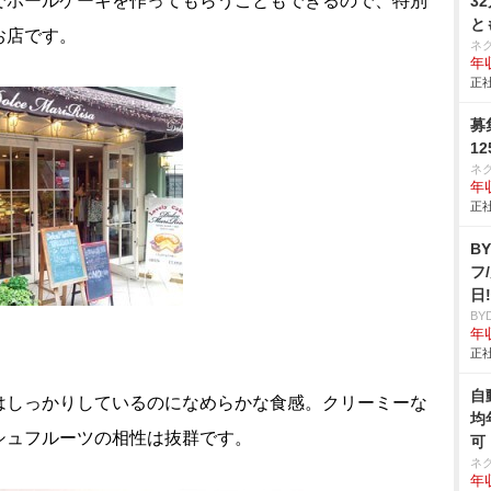
でホールケーキを作ってもらうこともできるので、特別
3
と
お店です。
ネ
年収
正社
募
1
ネ
年収
正社
B
フ
日
BY
年収
正社
自
はしっかりしているのになめらかな食感。クリーミーな
均
シュフルーツの相性は抜群です。
可
ネ
年収