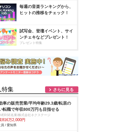
毎週の音楽ランキングから、
ヒットの推移をチェック！
試写会、登壇イベント、サイ
ンチェキなどプレゼント！
プレゼント特集
人特集
さらに見る
動車の販売営業/平均年齢29.3歳/転居の
い転職で年収800万円も目指せる
IVERSE名東/株式会社ネクステージ
816万2,000円
員 / 愛知県