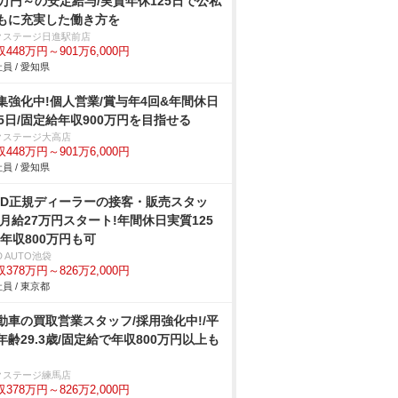
2万円～の安定給与/実質年休125日で公私
もに充実した働き方を
クステージ日進駅前店
448万円～901万6,000円
員 / 愛知県
集強化中!個人営業/賞与年4回&年間休日
25日/固定給年収900万円を目指せる
クステージ大高店
448万円～901万6,000円
員 / 愛知県
YD正規ディーラーの接客・販売スタッ
/月給27万円スタート!年間休日実質125
!年収800万円も可
D AUTO池袋
378万円～826万2,000円
員 / 東京都
動車の買取営業スタッフ/採用強化中!/平
年齢29.3歳/固定給で年収800万円以上も
クステージ練馬店
378万円～826万2,000円