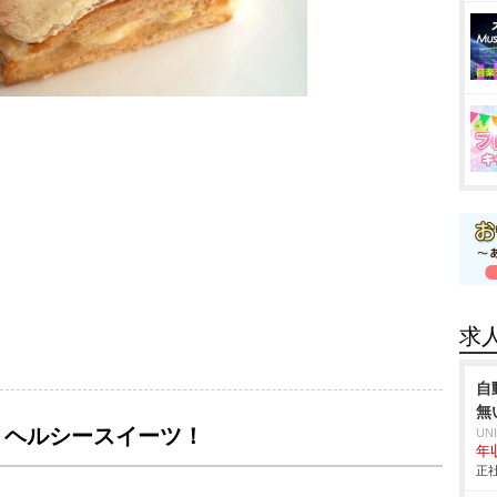
求
自
無
、ヘルシースイーツ！
UN
年収
正社