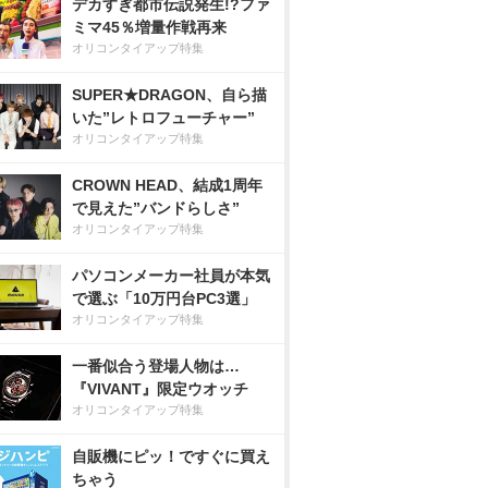
デカすぎ都市伝説発生!?ファ
ミマ45％増量作戦再来
オリコンタイアップ特集
SUPER★DRAGON、自ら描
いた”レトロフューチャー”
オリコンタイアップ特集
CROWN HEAD、結成1周年
で見えた”バンドらしさ”
オリコンタイアップ特集
パソコンメーカー社員が本気
で選ぶ「10万円台PC3選」
オリコンタイアップ特集
一番似合う登場人物は…
『VIVANT』限定ウオッチ
オリコンタイアップ特集
自販機にピッ！ですぐに買え
ちゃう