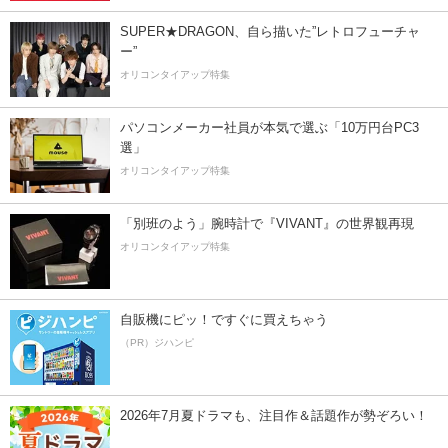
SUPER★DRAGON、自ら描いた”レトロフューチャ
ー”
オリコンタイアップ特集
パソコンメーカー社員が本気で選ぶ「10万円台PC3
選」
オリコンタイアップ特集
「別班のよう」腕時計で『VIVANT』の世界観再現
オリコンタイアップ特集
自販機にピッ！ですぐに買えちゃう
（PR）ジハンピ
2026年7月夏ドラマも、注目作＆話題作が勢ぞろい！