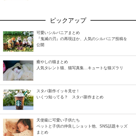
ピックアップ
可愛いシルバニアまとめ
『鬼滅の刃』の再現ほか、人気のシルバニア投稿を
公開
癒やしの猫まとめ
人気タレント猫、猫写真集…キュートな猫ズラリ
スタバ新作イッキ見せ！
いくつ知ってる？ スタバ新作まとめ
天使級に可愛い子供たち
ペットと子供の仲良しショット他、SNS話題キッズ
まとめ