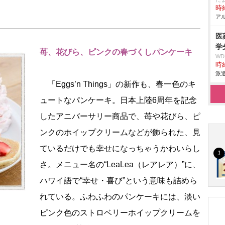
時給
アル
医
学
苺、花びら、ピンクの春づくしパンケーキ
W
時給
派遣
「Eggs’n Things」の新作も、春一色のキ
ュートなパンケーキ。日本上陸6周年を記念
したアニバーサリー商品で、苺や花びら、ピ
ンクのホイップクリームなどが飾られた、見
ているだけでも幸せになっちゃうかわいらし
さ。メニュー名の“LeaLea（レアレア）”に、
ハワイ語で“幸せ・喜び”という意味も詰めら
れている。ふわふわのパンケーキには、淡い
ピンク色のストロベリーホイップクリームを