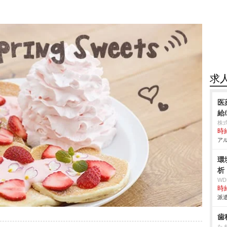
求
医
給
株
時給
アル
環
析
W
時給
派遣
歯
た