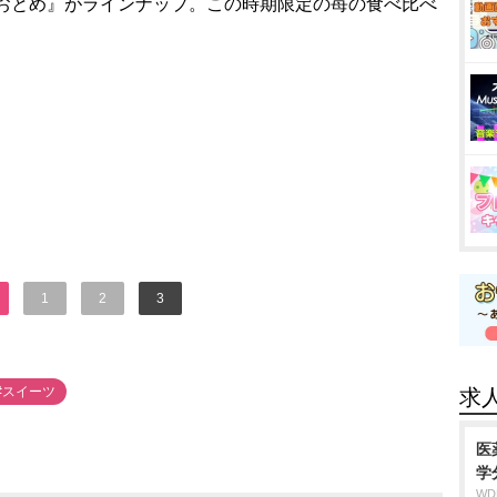
ちおとめ』がラインナップ。この時期限定の苺の食べ比べ
1
2
3
#スイーツ
求
医
学
W