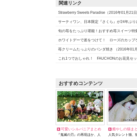
関連リンク
Strawberry Sweets Paradise（2016年01月21
サーティワン、日本限定『さくら』が24年ぶりに復
旬の苺をたっぷり堪能！おすすめ苺スイーツ特集（
ホワイトデーで差をつけて！ ローズのカップケーキ
苺クリームたっぷりのパンダ焼き （2016年01月
これ1つでおしゃれ！ FAUCHONのお花見セット
おすすめコンテンツ
可愛いシルバニアまとめ
癒やしの猫ま
『鬼滅の刃』の再現ほか、人
人気タレント猫、