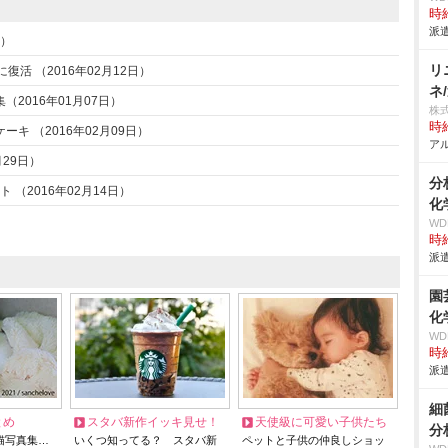
時給
派遣
日）
リ
活 （2016年02月12日）
ネ
2016年01月07日）
株
時給
 （2016年02月09日）
アル
29日）
分
 （2016年02月14日）
化
W
時給
派遣
園
化
W
時給
派遣
細
とめ
スタバ新作イッキ見せ！
天使級に可愛い子供たち
分
猫写真集…
いくつ知ってる？ スタバ新
ペットと子供の仲良しショッ