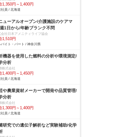
1,350円～1,400円
社員 / 北海道
ニューアルオープン/介護施設のケアマ
/週1日から/年齢ブランク不問
式会社日本アメニティライフ協会
1,510円
バイト・パート / 神奈川県
析機器を使用した燃料の分析や環境測定/
学分析
DB株式会社
1,400円～1,450円
社員 / 北海道
芸や農業資材メーカーで開発や品質管理/
学分析
DB株式会社
1,300円～1,400円
社員 / 北海道
菌研究での遺伝子解析など実験補助/化学
析