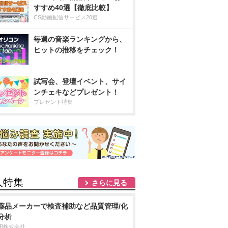
すすめ40選【徹底比較】
CS動画配信サービス20選
毎週の音楽ランキングから、
ヒットの推移をチェック！
試写会、登壇イベント、サイ
ンチェキなどプレゼント！
プレゼント特集
人特集
さらに見る
薬品メーカーで検査補助など品質管理/化
分析
DB株式会社