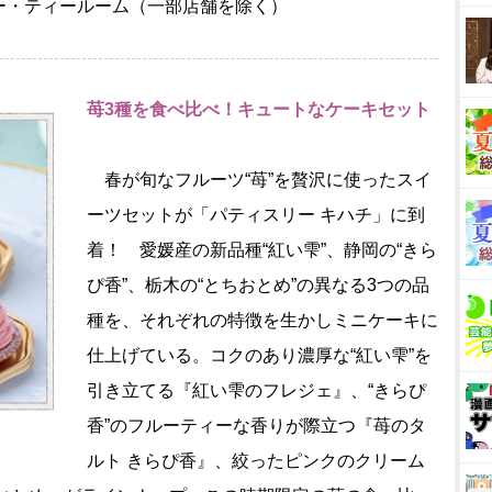
ー・ティールーム（一部店舗を除く）
苺3種を食べ比べ！キュートなケーキセット
春が旬なフルーツ“苺”を贅沢に使ったスイ
ーツセットが「パティスリー キハチ」に到
着！ 愛媛産の新品種“紅い雫”、静岡の“きら
ぴ香”、栃木の“とちおとめ”の異なる3つの品
種を、それぞれの特徴を生かしミニケーキに
仕上げている。コクのあり濃厚な“紅い雫”を
引き立てる『紅い雫のフレジェ』、“きらぴ
香”のフルーティーな香りが際立つ『苺のタ
ルト きらぴ香』、絞ったピンクのクリーム