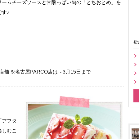
リームチーズソースと甘酸っぱい旬の「とちおとめ」を
す♪
登
内全店舗 ※名古屋PARCO店は～3月15日まで
「アフタ
楽しむこ