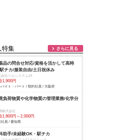
人特集
さらに見る
薬品の問合せ対応/資格を活かして高時
/駅チカ/服装自由/土日祝休み
式会社ベルシステム24
1,900円
バイト・パート / 契約社員 / 大阪府
境負荷物質や化学物質の管理業務/化学分
DB株式会社
1,800円～2,000円
社員 / 愛知県
科助手/未経験OK・駅チカ
まプラーザ南口 お口クリニック