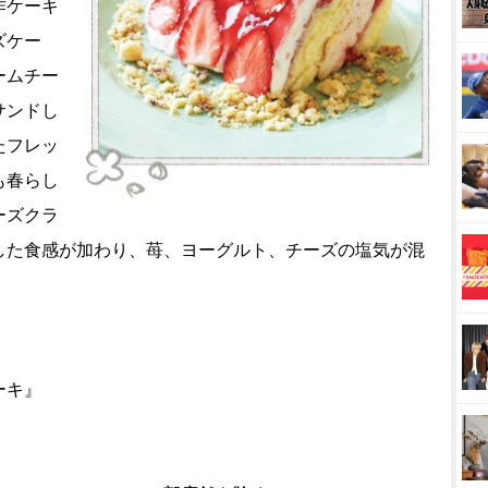
作ケーキ
ズケー
ームチー
サンドし
たフレッ
も春らし
ーズクラ
した食感が加わり、苺、ヨーグルト、チーズの塩気が混
ーキ』