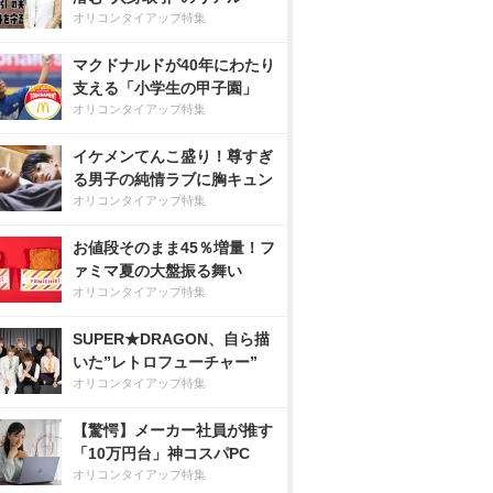
オリコンタイアップ特集
マクドナルドが40年にわたり
支える「小学生の甲子園」
オリコンタイアップ特集
イケメンてんこ盛り！尊すぎ
る男子の純情ラブに胸キュン
オリコンタイアップ特集
お値段そのまま45％増量！フ
ァミマ夏の大盤振る舞い
オリコンタイアップ特集
SUPER★DRAGON、自ら描
いた”レトロフューチャー”
オリコンタイアップ特集
【驚愕】メーカー社員が推す
「10万円台」神コスパPC
オリコンタイアップ特集