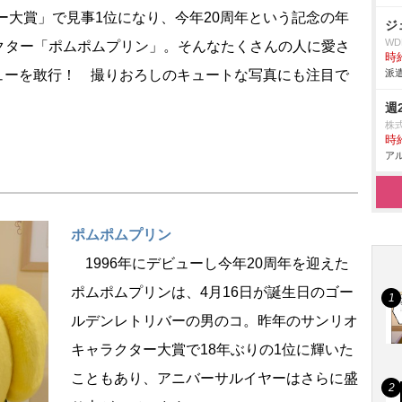
ター大賞」で見事1位になり、今年20周年という記念の年
ジ
W
クター「ポムポムプリン」。そんなたくさんの人に愛さ
時給
ビューを敢行！ 撮りおろしのキュートな写真にも注目で
派遣
週
株
時給
アル
ポムポムプリン
1996年にデビューし今年20周年を迎えた
ポムポムプリンは、4月16日が誕生日のゴー
ルデンレトリバーの男のコ。昨年のサンリオ
キャラクター大賞で18年ぶりの1位に輝いた
こともあり、アニバーサルイヤーはさらに盛