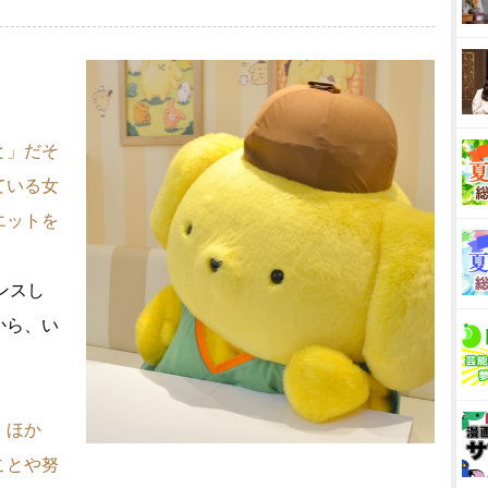
と」だそ
ている女
エットを
ンスし
から、い
。ほか
ことや努