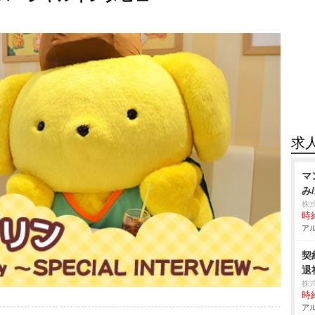
求
マ
み
株
時給
アル
契
退
株
時給
アル