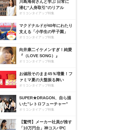
川島海荷さんと学ぶ 日常に
潜む“人身取引”のリアル
オリコンタイアップ特集
マクドナルドが40年にわたり
支える「小学生の甲子園」
オリコンタイアップ特集
向井康二イケメンすぎ！純愛
『（LOVE SONG）』
オリコンタイアップ特集
お値段そのまま45％増量！フ
ァミマ夏の大盤振る舞い
オリコンタイアップ特集
SUPER★DRAGON、自ら描
いた”レトロフューチャー”
オリコンタイアップ特集
【驚愕】メーカー社員が推す
「10万円台」神コスパPC