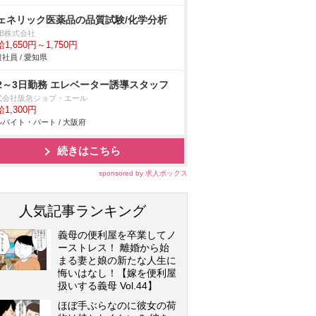
ェネリック医薬品の品質試験/化学分析
DB株式会社
1,650円～1,750円
社員 / 愛知県
2～3日勤務 エレベーター誘導スタッフ
式会社阪急ジョブ・エール
1,300円
バイト・パート / 大阪府
続きはこちら
sponsored by 求人ボックス
人気記事ランキング
義母の便利屋を卒業してノ
ーストレス！ 離婚から始
まる妻と娘の新たな人生に
悔いはなし！【嫁を便利屋
扱いする義母 Vol.44】
ほぼ手ぶらなのに彼女の荷