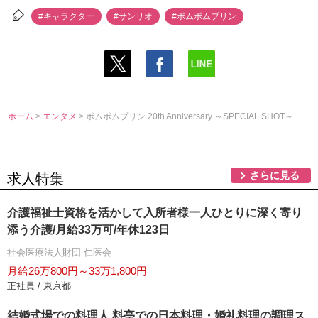
#キャラクター
#サンリオ
#ポムポムプリン
ホーム
>
エンタメ
> ポムポムプリン 20th Anniversary ～SPECIAL SHOT～
さらに見る
求人特集
介護福祉士資格を活かして入所者様一人ひとりに深く寄り
添う介護/月給33万可/年休123日
社会医療法人財団 仁医会
月給26万800円～33万1,800円
正社員 / 東京都
結婚式場での料理人 料亭での日本料理・婚礼料理の調理ス