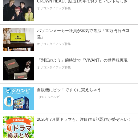
CROWN HEAD、結成1周年で見えた”バンドらしさ”
オリコンタイアップ特集
パソコンメーカー社員が本気で選ぶ「10万円台PC3
選」
オリコンタイアップ特集
「別班のよう」腕時計で『VIVANT』の世界観再現
オリコンタイアップ特集
自販機にピッ！ですぐに買えちゃう
（PR）ジハンピ
2026年7月夏ドラマも、注目作＆話題作が勢ぞろい！