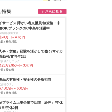
人特集
さらに見る
イサービス 障がい者支援員/無資格・未
験OK/ブランクOK/中高年活躍中
trio紹介横浜支店
給24万円～40万円
員 / 神奈川県
人事・労務」経験を活かして働く/マイカ
通勤可/賞与年2回
河安城クリニック
23万9,950円～30万円
員 / 愛知県
粧品の有用性・安全性の分析担当
式会社ウテナ
収450万円～600万円
員 / 神奈川県
証プライム上場企業で活躍「経理」/年休
21日/完休2日