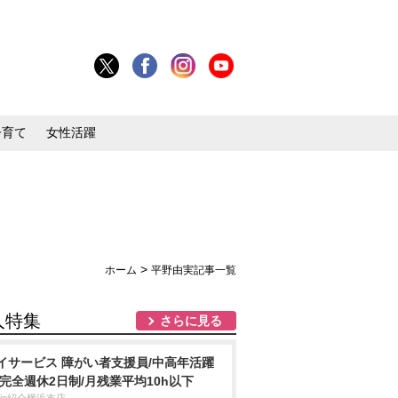
子育て
女性活躍
>
ホーム
平野由実記事一覧
人特集
さらに見る
イサービス 障がい者支援員/中高年活躍
/完全週休2日制/月残業平均10h以下