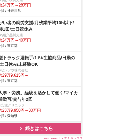
trio紹介横浜支店
給24万円～28万円
員 / 神奈川県
がい者の就労支援/月残業平均10h以下/
接1回/土日祝休み
trio紹介品川支店
給24万円～40万円
員 / 東京都
型トラック運転手/1.5t/生協商品/日勤の
/土日休み/未経験OK
BSゼンツウ株式会社
29万9,615円～
員 / 東京都
人事・労務」経験を活かして働く/マイカ
通勤可/賞与年2回
河安城クリニック
23万9,950円～30万円
員 / 愛知県
続きはこちら
sponsored by 求人ボックス