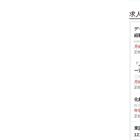
求
デ
経
ko
月
正社
「
ー
三
月給
正社
化
株
年
正社
東
1