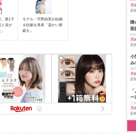
ko
月
正社
実、第1子
モデル・平野由実が結婚
障
然と涙が
＆妊娠を発表「温かい家
面
た」
庭を」
ko
月
正社
小
み
S
月給
正社
「
ー
三
月給
正社