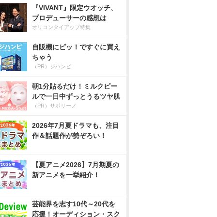
『VIVANT』限定ウオッチ、
プロデューサーの感想は
オリコンタイアップ特集
自販機にピッ！ですぐに買え
ちゃう
（PR）ジハンピ
朝1分貼るだけ！ミルクピー
ルで一日中ずっとうるツヤ肌
（PR）サボリーノ
2026年7月夏ドラマも、注目
作＆話題作が勢ぞろい！
【夏アニメ2026】7月期夏の
新アニメを一挙紹介！
芸能界を志す10代～20代を
応援！オーディション・スク