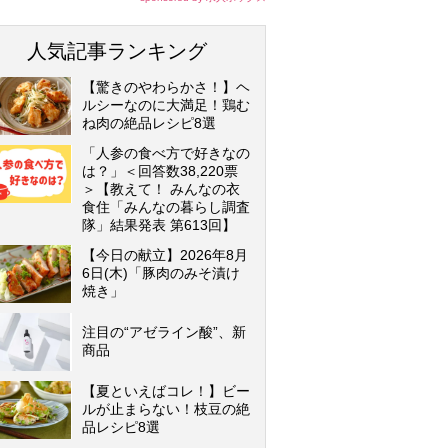
人気記事ランキング
【驚きのやわらかさ！】ヘ
ルシーなのに大満足！鶏む
ね肉の絶品レシピ8選
「人参の食べ方で好きなの
は？」＜回答数38,220票
＞【教えて！ みんなの衣
食住「みんなの暮らし調査
隊」結果発表 第613回】
【今日の献立】2026年8月
6日(木)「豚肉のみそ漬け
焼き」
注目の“アゼライン酸”、新
商品
【夏といえばコレ！】ビー
ルが止まらない！枝豆の絶
品レシピ8選