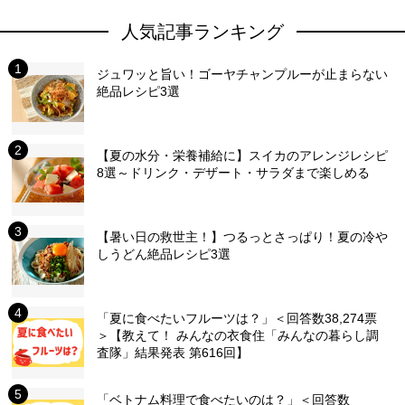
人気記事ランキング
ジュワッと旨い！ゴーヤチャンプルーが止まらない
絶品レシピ3選
【夏の水分・栄養補給に】スイカのアレンジレシピ
8選～ドリンク・デザート・サラダまで楽しめる
【暑い日の救世主！】つるっとさっぱり！夏の冷や
しうどん絶品レシピ3選
「夏に食べたいフルーツは？」＜回答数38,274票
＞【教えて！ みんなの衣食住「みんなの暮らし調
査隊」結果発表 第616回】
「ベトナム料理で食べたいのは？」＜回答数