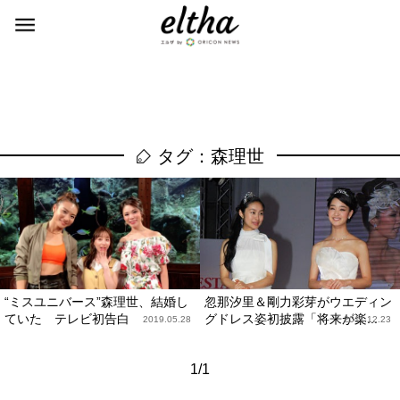
タグ：森理世
“ミスユニバース”森理世、結婚し
忽那汐里＆剛力彩芽がウエディン
ていた テレビ初告白
グドレス姿初披露「将来が楽...
2019.05.28
2011.12.23
1/1