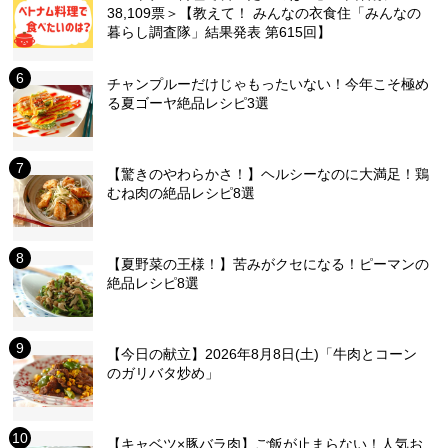
38,109票＞【教えて！ みんなの衣食住「みんなの
暮らし調査隊」結果発表 第615回】
チャンプルーだけじゃもったいない！今年こそ極め
る夏ゴーヤ絶品レシピ3選
【驚きのやわらかさ！】ヘルシーなのに大満足！鶏
むね肉の絶品レシピ8選
【夏野菜の王様！】苦みがクセになる！ピーマンの
絶品レシピ8選
【今日の献立】2026年8月8日(土)「牛肉とコーン
のガリバタ炒め」
【キャベツ×豚バラ肉】ご飯が止まらない！人気お