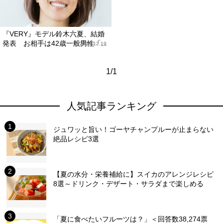
『VERY』モデル鈴木六夏、結婚
発表 お相手は42歳一般男性「...
2016.12.19
1/1
人気記事ランキング
ジュワッと旨い！ゴーヤチャンプルーが止まらない
絶品レシピ3選
【夏の水分・栄養補給に】スイカのアレンジレシピ
8選～ドリンク・デザート・サラダまで楽しめる
「夏に食べたいフルーツは？」＜回答数38,274票