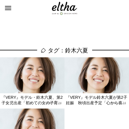
タグ：鈴木六夏
『VERY』モデル・鈴木六夏、第2
『VERY』モデル鈴木六夏が第2子
子女児出産「初めての女の子育...
妊娠 秋頃出産予定「心から喜...
2017.09.24
2017.04.24