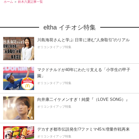
ホーム
鈴木六夏記事一覧
eltha イチオシ特集
川島海荷さんと学ぶ 日常に潜む“人身取引”のリアル
オリコンタイアップ特集
マクドナルドが40年にわたり支える「小学生の甲子
園」
オリコンタイアップ特集
向井康二イケメンすぎ！純愛『（LOVE SONG）』
オリコンタイアップ特集
デカすぎ都市伝説発生!?ファミマ45％増量作戦再来
オリコンタイアップ特集