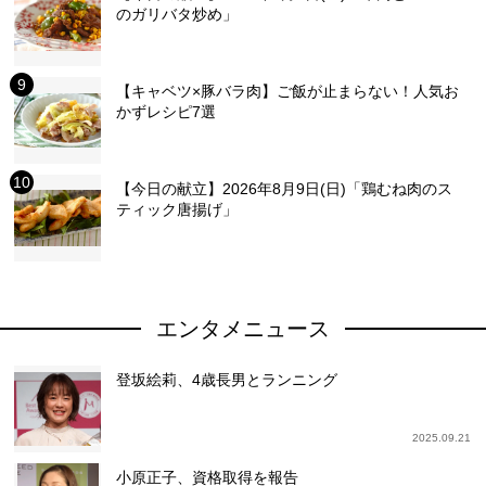
のガリバタ炒め」
【キャベツ×豚バラ肉】ご飯が止まらない！人気お
かずレシピ7選
【今日の献立】2026年8月9日(日)「鶏むね肉のス
ティック唐揚げ」
エンタメニュース
登坂絵莉、4歳長男とランニング
2025.09.21
小原正子、資格取得を報告