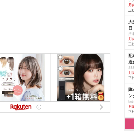
ホ
月給
正社
大
日
摂
月給
正社
配
通
S
月給
正社
障
ン
ko
月
正社