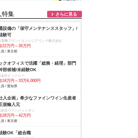
人特集
さらに見る
通設備の「保守メンテナンススタッフ」/
経験可
菱電機プラントエンジニアリング株式会社
給22万円～35万円
員 / 東京都
ックオフィスで活躍「総務・経理」部門
幹部候補/未経験OK
式会社ピットレー
24万円～33万6,000円
員 / 愛知県
仕入企画」希少なファインワイン生産者
正規輸入元
式会社ヴァンパッシオン
給28万円～42万円
員 / 東京都
経験OK「総合職