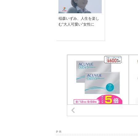
稲森いずみ、人生を楽し
む“大人可愛い”女性に
P R