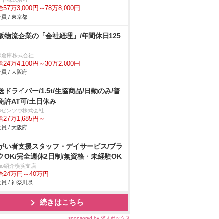
クト株式会社
57万3,000円～78万8,000円
員 / 東京都
阪物流企業の「会社経理」/年間休日125
津倉庫株式会社
24万4,100円～30万2,000円
員 / 大阪府
送ドライバー/1.5t/生協商品/日勤のみ/普
免許AT可/土日休み
BSゼンツウ株式会社
27万1,685円～
員 / 大阪府
がい者支援スタッフ・デイサービス/ブラ
クOK/完全週休2日制/無資格・未経験OK
trio紹介横浜支店
給24万円～40万円
員 / 神奈川県
続きはこちら
sponsored by 求人ボックス