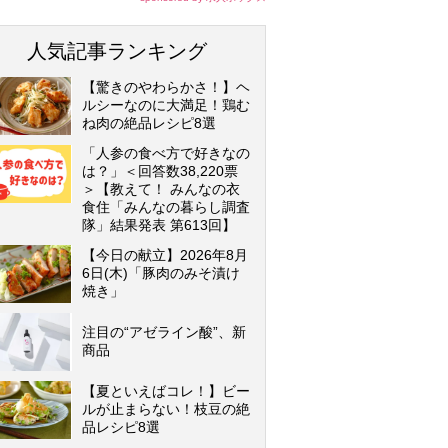
人気記事ランキング
【驚きのやわらかさ！】ヘ
ルシーなのに大満足！鶏む
ね肉の絶品レシピ8選
「人参の食べ方で好きなの
は？」＜回答数38,220票
＞【教えて！ みんなの衣
食住「みんなの暮らし調査
隊」結果発表 第613回】
【今日の献立】2026年8月
6日(木)「豚肉のみそ漬け
焼き」
注目の“アゼライン酸”、新
商品
【夏といえばコレ！】ビー
ルが止まらない！枝豆の絶
品レシピ8選