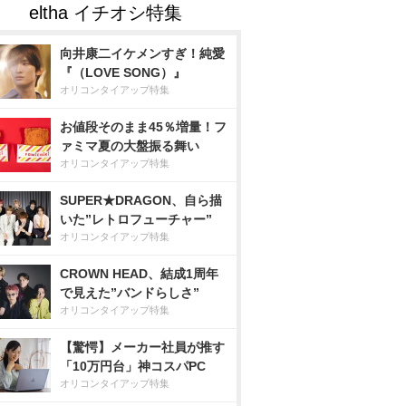
向井康二イケメンすぎ！純愛
『（LOVE SONG）』
オリコンタイアップ特集
お値段そのまま45％増量！フ
ァミマ夏の大盤振る舞い
オリコンタイアップ特集
SUPER★DRAGON、自ら描
いた”レトロフューチャー”
オリコンタイアップ特集
CROWN HEAD、結成1周年
で見えた”バンドらしさ”
オリコンタイアップ特集
【驚愕】メーカー社員が推す
「10万円台」神コスパPC
オリコンタイアップ特集