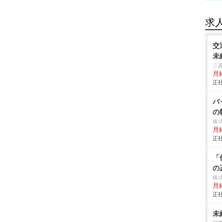
求
交
未
三
月
正社
バ
の
株
月給
正社
「
の
株
月
正社
未