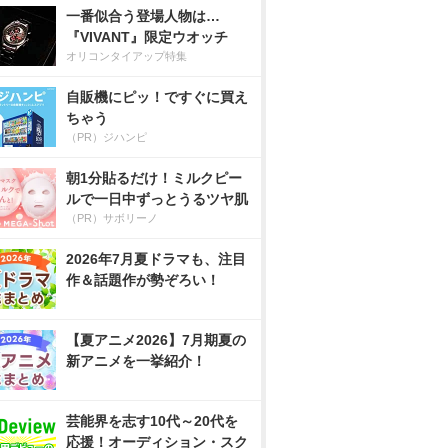
一番似合う登場人物は…
『VIVANT』限定ウオッチ
オリコンタイアップ特集
自販機にピッ！ですぐに買え
ちゃう
（PR）ジハンピ
朝1分貼るだけ！ミルクピー
ルで一日中ずっとうるツヤ肌
（PR）サボリーノ
2026年7月夏ドラマも、注目
作＆話題作が勢ぞろい！
【夏アニメ2026】7月期夏の
新アニメを一挙紹介！
芸能界を志す10代～20代を
応援！オーディション・スク