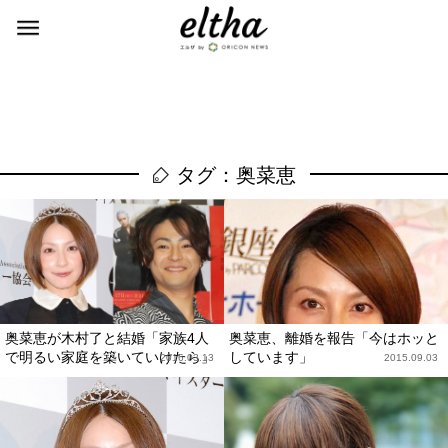
タグ：奥菜恵
奥菜恵が木村了と結婚「家族4人
奥菜恵、離婚を報告「今はホッと
で明るい家庭を築いていけたら」
しています」
2016.03.13
2015.09.03