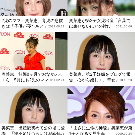
2児のママ・奥菜恵、育児の息抜
奥菜恵が第2子女児出産「言葉で
きは「子供が寝たあと」
は表せないほどの歓び」
2012.08.27
2011.05.06
奥菜恵、妊娠8ヶ月でおなかふっ
奥菜恵、第2子妊娠をブログで報
くら 5月にも2児のママ
告「心から嬉しく、幸せ」
2011.02.24
2010.10.23
奥菜恵、出産後初めて公の場に登
「まさに生命の神秘」奥菜恵が第
場 「寝不足はつらいけど幸せ」
1子となる女児出産
2010.01.21
2009.09.24