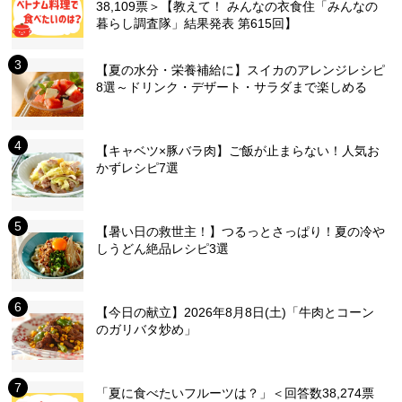
38,109票＞【教えて！ みんなの衣食住「みんなの
暮らし調査隊」結果発表 第615回】
【夏の水分・栄養補給に】スイカのアレンジレシピ
8選～ドリンク・デザート・サラダまで楽しめる
【キャベツ×豚バラ肉】ご飯が止まらない！人気お
かずレシピ7選
【暑い日の救世主！】つるっとさっぱり！夏の冷や
しうどん絶品レシピ3選
【今日の献立】2026年8月8日(土)「牛肉とコーン
のガリバタ炒め」
「夏に食べたいフルーツは？」＜回答数38,274票