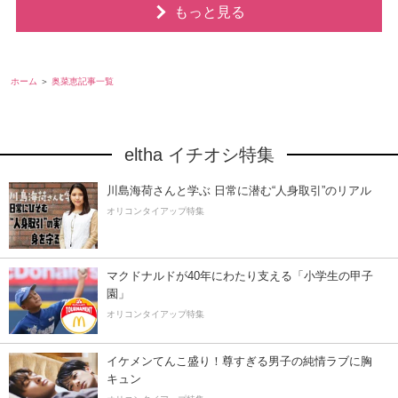
もっと見る
ホーム
奥菜恵記事一覧
eltha イチオシ特集
川島海荷さんと学ぶ 日常に潜む“人身取引”のリアル
オリコンタイアップ特集
マクドナルドが40年にわたり支える「小学生の甲子
園」
オリコンタイアップ特集
イケメンてんこ盛り！尊すぎる男子の純情ラブに胸
キュン