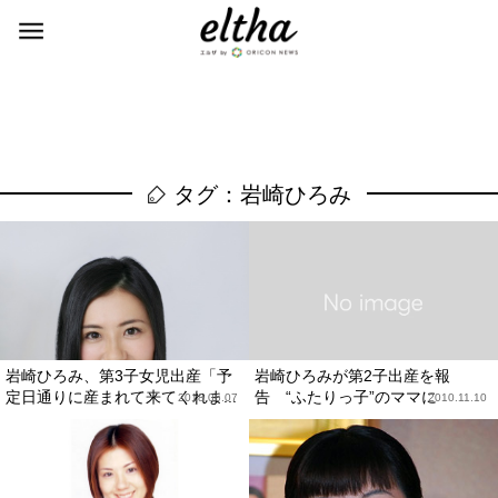
タグ：岩崎ひろみ
岩崎ひろみ、第3子女児出産「予
岩崎ひろみが第2子出産を報
定日通りに産まれて来てくれま...
告 “ふたりっ子”のママに
2018.06.07
2010.11.10