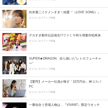
向井康二イケメンすぎ！純愛『（LOVE SONG）』
オリコンタイアップ特集
デカすぎ都市伝説発生!?ファミマ45％増量作戦再来
オリコンタイアップ特集
SUPER★DRAGON、自ら描いた”レトロフューチャ
ー”
オリコンタイアップ特集
【驚愕】メーカー社員が推す「10万円台」神コスパ
PC
オリコンタイアップ特集
一番似合う登場人物は…『VIVANT』限定ウオッチ