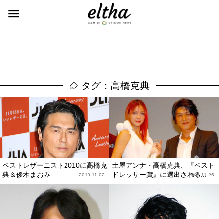
タグ：高橋克典
ベストレザーニスト2010に高橋克
土屋アンナ・高橋克典、『ベスト
典＆優木まおみ
ドレッサー賞』に選出される...
2010.11.02
2009.11.26