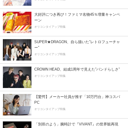
大好評につき再び！ファミマ名物45％増量キャンペ
ーン
オリコンタイアップ特集
SUPER★DRAGON、自ら描いた”レトロフューチャ
ー”
オリコンタイアップ特集
CROWN HEAD、結成1周年で見えた”バンドらしさ”
オリコンタイアップ特集
【驚愕】メーカー社員が推す「10万円台」神コスパ
PC
オリコンタイアップ特集
「別班のよう」腕時計で『VIVANT』の世界観再現