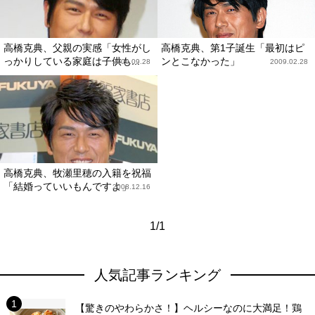
高橋克典、父親の実感「女性がし
高橋克典、第1子誕生「最初はピ
っかりしている家庭は子供も...
ンとこなかった」
2009.09.28
2009.02.28
高橋克典、牧瀬里穂の入籍を祝福
「結婚っていいもんですよ」
2008.12.16
1/1
人気記事ランキング
【驚きのやわらかさ！】ヘルシーなのに大満足！鶏