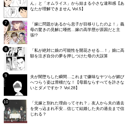
ん」と「オムライス」から始まる小さな違和感【あ
なたが理解できません Vol.5】
「嫁に問題があるから息子が目移りしたのよ！」義
母の驚きの見解に唖然…嫁の高学歴が原因だと主
張!?
「私が絶対に娘の可能性を開花させる…！」娘に高
額を注ぎ自分の夢を押しつけた母の大誤算
夫が闇堕ちした瞬間…これまで嫌味なヤツらが媚び
へつらう姿は滑稽だな！【母親ならすべてを許さな
いとダメですか？ Vol.28】
「元嫁と別れた理由ってそれ？」友人から夫の過去
を突っ込まれ不安…信じて結婚した夫の過去まで信
じれる？