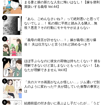
まる妻と娘の新たな人生に悔いはなし！【嫁を便利
屋扱いする義母 Vol.44】
「あら、ごめんなさいね？」って絶対悪いと思って
ないでしょ…！ 私の畑に平然と踏み入る隣人…無
視？悪意？その行動にモヤモヤが止まらない
「義母の発言が許せない…！」嫁が義母に怒り爆
発！ 夫は仕方ないと言うけれど諦めるべき？
ほぼ手ぶらなのに彼女の荷物は持ちたくない？ 彼を
理解できないけど楽しまないともったいない！【あ
なたが理解できません Vol.8】
「夫のスマホ画面がなんか怪しい…」ジム通いで別
人のように変わった!? 夫が隠していた衝撃の事実と
は
結婚前提の付き合いに喜ぶよし子だったが…「うど