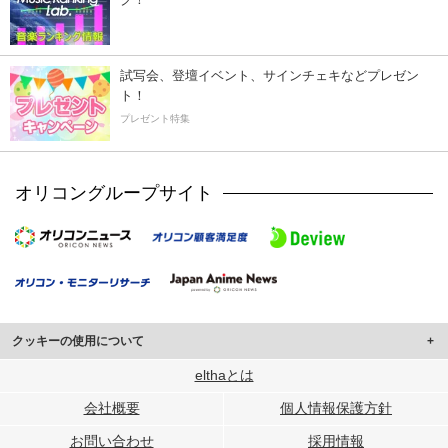
試写会、登壇イベント、サインチェキなどプレゼン
ト！
プレゼント特集
オリコングループサイト
クッキーの使用について
このサイトでは Cookie を使用して、ユーザーに合わせたコンテンツや広告の
elthaとは
表示、ソーシャル メディア機能の提供、広告の表示回数やクリック数の測定を
会社概要
個人情報保護方針
行っています。
また、ユーザーによるサイトの利用状況についても情報を収集し、ソーシャル
お問い合わせ
採用情報
メディアや広告配信、データ解析の各パートナーに提供しています。