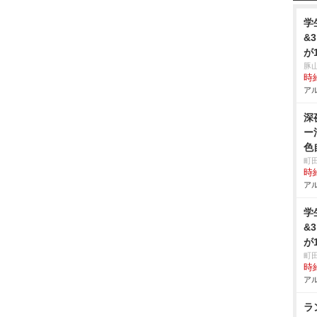
学
&
が
豚
時給
アル
深
ー
色
町
時給
アル
学
&
が
町
時給
アル
ラ