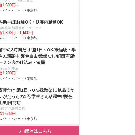
ンフラワー・A株式会社
1,600円～
バイト・パート / 東京都
科助手/未経験OK・扶養内勤務OK
宿御苑前 初雁歯科クリニック
1,300円～1,500円
バイト・パート / 東京都
前中の3時間だけ!週1日～OK/未経験・学
さん活躍中/髪色自由/残業なし/町田商店/
ーメン店の仕込み・清掃
田商店 刈谷店
1,200円
バイト・パート / 愛知県
夜帯だけ!週1日～OK/残業なし/絶品まか
いがたったの1円/学生さん活躍中!/髪色
由/町田商店
田商店 池袋東口店
1,688円
バイト・パート / 東京都
続きはこちら