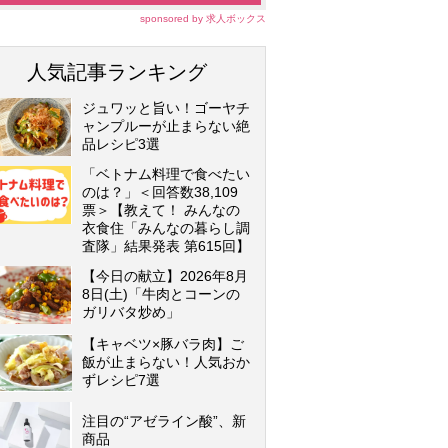
sponsored by 求人ボックス
人気記事ランキング
ジュワッと旨い！ゴーヤチ
ャンプルーが止まらない絶
品レシピ3選
「ベトナム料理で食べたい
のは？」＜回答数38,109
票＞【教えて！ みんなの
衣食住「みんなの暮らし調
査隊」結果発表 第615回】
【今日の献立】2026年8月
8日(土)「牛肉とコーンの
ガリバタ炒め」
【キャベツ×豚バラ肉】ご
飯が止まらない！人気おか
ずレシピ7選
注目の“アゼライン酸”、新
商品