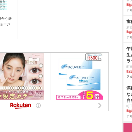
サ
時給
アル
似合う著
歯
ジョージ
新
時給
アル
午
生
ラ
町
時給
アル
深
な
自
町
時給
アル