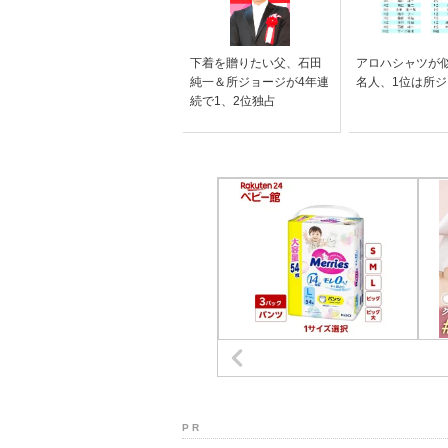
下着を贈りたい父、石田
アロハシャツが
純一＆所ジョージが4年連
名人、1位は所
続で1、2位独占
P R