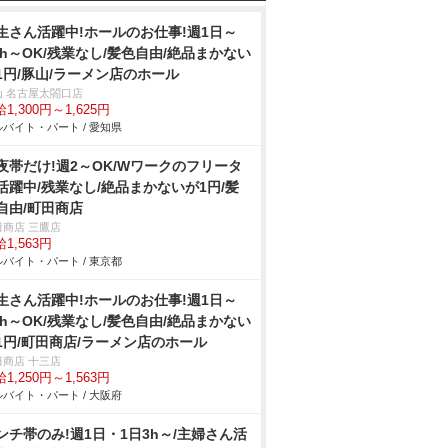
生さん活躍中!ホールのお仕事!週1日～
3h～OK/残業なし/髪色自由/絶品まかない
1円/豚山/ラーメン店のホール
山 名古屋太閤口店
1,300円～1,625円
バイト・パート / 愛知県
夜帯だけ!週2～OK/Wワークのフリータ
活躍中/残業なし/絶品まかないが1円/髪
自由/町田商店
田商店 三鷹店
1,563円
バイト・パート / 東京都
生さん活躍中!ホールのお仕事!週1日～
3h～OK/残業なし/髪色自由/絶品まかない
1円/町田商店/ラーメン店のホール
田商店 十三店
1,250円～1,563円
バイト・パート / 大阪府
ンチ帯のみ!週1日・1日3h～/主婦さん活