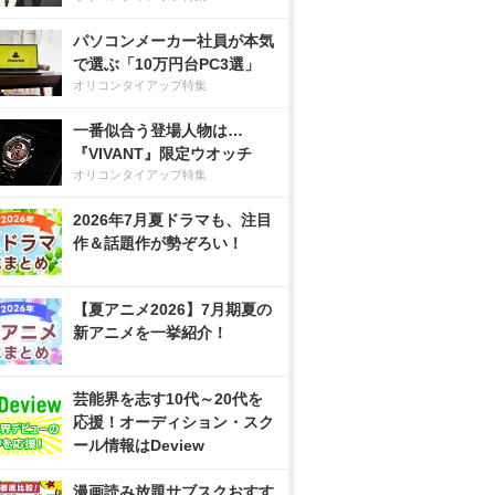
パソコンメーカー社員が本気
で選ぶ「10万円台PC3選」
オリコンタイアップ特集
一番似合う登場人物は…
『VIVANT』限定ウオッチ
オリコンタイアップ特集
2026年7月夏ドラマも、注目
作＆話題作が勢ぞろい！
【夏アニメ2026】7月期夏の
新アニメを一挙紹介！
芸能界を志す10代～20代を
応援！オーディション・スク
ール情報はDeview
漫画読み放題サブスクおすす