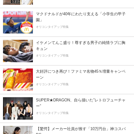
マクドナルドが40年にわたり支える「小学生の甲子
園」
オリコンタイアップ特集
イケメンてんこ盛り！尊すぎる男子の純情ラブに胸
キュン
オリコンタイアップ特集
大好評につき再び！ファミマ名物45％増量キャンペ
ーン
オリコンタイアップ特集
SUPER★DRAGON、自ら描いた”レトロフューチャ
ー”
オリコンタイアップ特集
【驚愕】メーカー社員が推す「10万円台」神コスパ