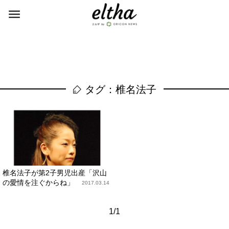
タグ：椎名法子
椎名法子が第2子男児出産「沢山
の愛情を注ぐからね」
2017.03.14
1/1