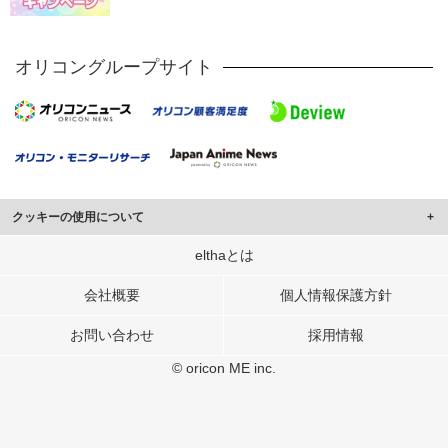
オリコングループサイト
クッキーの使用について
このサイトでは Cookie を使用して、ユーザーに合わせたコンテンツや広告の
elthaとは
表示、ソーシャル メディア機能の提供、広告の表示回数やクリック数の測定を
行っています。
会社概要
個人情報保護方針
また、ユーザーによるサイトの利用状況についても情報を収集し、ソーシャル
お問い合わせ
採用情報
メディアや広告配信、データ解析の各パートナーに提供しています。
各パートナーは、この情報とユーザーが各パートナーに提供した他の情報や、
© oricon ME inc.
ユーザーが各パートナーのサービスを使用したときに収集した他の情報を組み
合わせて使用することがあります。