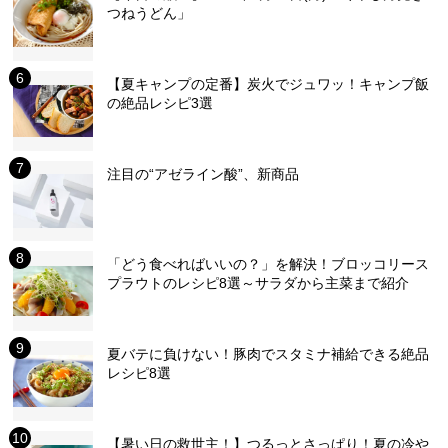
つねうどん」
【夏キャンプの定番】炭火でジュワッ！キャンプ飯
の絶品レシピ3選
注目の“アゼライン酸”、新商品
「どう食べればいいの？」を解決！ブロッコリース
プラウトのレシピ8選～サラダから主菜まで紹介
夏バテに負けない！豚肉でスタミナ補給できる絶品
レシピ8選
【暑い日の救世主！】つるっとさっぱり！夏の冷や