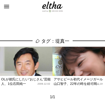
タグ：堤真一
OLが彼氏にしたい“おじさん”芸能
アサヒビール初代イメージガール
人、1位石田純一
山口智子、22年の時を経て同...
2009.12.02
2009.02.19
1/1