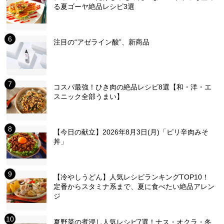
る夏ゴーヤ絶品レシピ3選
注目の“アゼライン酸”、新商品
コスパ最強！ひき肉の絶品レシピ8選【和・洋・エ
スニック全部うまい】
【今日の献立】2026年8月3日(月)「ピリ辛肉みそ
丼」
【冷やしうどん】人気レシピランキングTOP10！
定番からスタミナ系まで、夏に食べたい絶品アレン
ジ
夏野菜の煮浸し人気レシピ7選！ナス・オクラ・冬