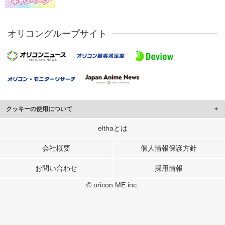
オリコングループサイト
クッキーの使用について
このサイトでは Cookie を使用して、ユーザーに合わせたコンテンツや広告の
elthaとは
表示、ソーシャル メディア機能の提供、広告の表示回数やクリック数の測定を
行っています。
会社概要
個人情報保護方針
また、ユーザーによるサイトの利用状況についても情報を収集し、ソーシャル
お問い合わせ
採用情報
メディアや広告配信、データ解析の各パートナーに提供しています。
各パートナーは、この情報とユーザーが各パートナーに提供した他の情報や、
© oricon ME inc.
ユーザーが各パートナーのサービスを使用したときに収集した他の情報を組み
合わせて使用することがあります。