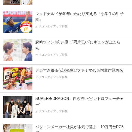
マクドナルドが40年にわたり支える「小学生の甲子
園」
オリコンタイアップ特集
森崎ウィン×向井康二“両片思い”にキュンが止まら
ん！
オリコンタイアップ特集
デカすぎ都市伝説発生!?ファミマ45％増量作戦再来
オリコンタイアップ特集
SUPER★DRAGON、自ら描いた”レトロフューチャ
ー”
オリコンタイアップ特集
パソコンメーカー社員が本気で選ぶ「10万円台PC3