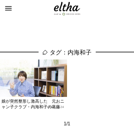
タグ：内海和子
娘が突然整形し激高した 元おニ
ャン子クラブ・内海和子の葛藤
2023.02.24
1/1