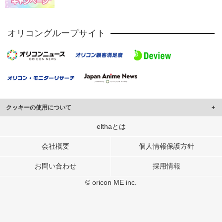
オリコングループサイト
クッキーの使用について
このサイトでは Cookie を使用して、ユーザーに合わせたコンテンツや広告の
elthaとは
表示、ソーシャル メディア機能の提供、広告の表示回数やクリック数の測定を
行っています。
会社概要
個人情報保護方針
また、ユーザーによるサイトの利用状況についても情報を収集し、ソーシャル
お問い合わせ
採用情報
メディアや広告配信、データ解析の各パートナーに提供しています。
各パートナーは、この情報とユーザーが各パートナーに提供した他の情報や、
© oricon ME inc.
ユーザーが各パートナーのサービスを使用したときに収集した他の情報を組み
合わせて使用することがあります。