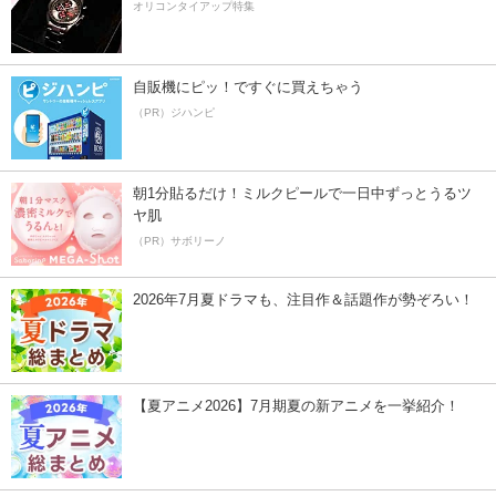
オリコンタイアップ特集
自販機にピッ！ですぐに買えちゃう
（PR）ジハンピ
朝1分貼るだけ！ミルクピールで一日中ずっとうるツ
ヤ肌
（PR）サボリーノ
2026年7月夏ドラマも、注目作＆話題作が勢ぞろい！
【夏アニメ2026】7月期夏の新アニメを一挙紹介！