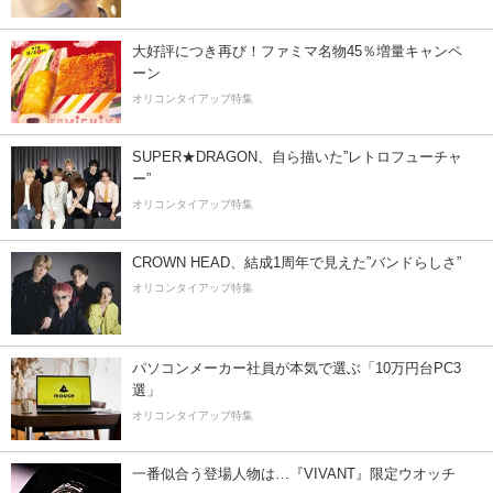
大好評につき再び！ファミマ名物45％増量キャンペ
ーン
オリコンタイアップ特集
SUPER★DRAGON、自ら描いた”レトロフューチャ
ー”
オリコンタイアップ特集
CROWN HEAD、結成1周年で見えた”バンドらしさ”
オリコンタイアップ特集
パソコンメーカー社員が本気で選ぶ「10万円台PC3
選」
オリコンタイアップ特集
一番似合う登場人物は…『VIVANT』限定ウオッチ