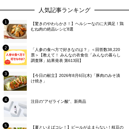
人気記事ランキング
【驚きのやわらかさ！】ヘルシーなのに大満足！鶏
むね肉の絶品レシピ8選
「人参の食べ方で好きなのは？」＜回答数38,220
票＞【教えて！ みんなの衣食住「みんなの暮らし
調査隊」結果発表 第613回】
【今日の献立】2026年8月6日(木)「豚肉のみそ漬
け焼き」
注目の“アゼライン酸”、新商品
【夏といえばコレ！】ビールが止まらない！枝豆の