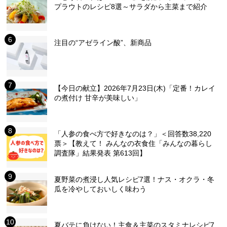
プラウトのレシピ8選～サラダから主菜まで紹介
注目の“アゼライン酸”、新商品
【今日の献立】2026年7月23日(木)「定番！カレイ
の煮付け 甘辛が美味しい」
「人参の食べ方で好きなのは？」＜回答数38,220
票＞【教えて！ みんなの衣食住「みんなの暮らし
調査隊」結果発表 第613回】
夏野菜の煮浸し人気レシピ7選！ナス・オクラ・冬
瓜を冷やしておいしく味わう
夏バテに負けない！主食＆主菜のスタミナレシピ7