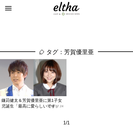
タグ：芳賀優里亜
鎌苅健太＆芳賀優里亜に第1子女
児誕生「最高に愛らしいです」
2018.07.24
1/1