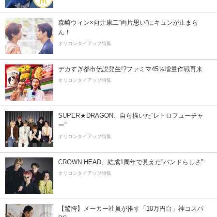
森崎ウィン×向井康二“両片思い”にキュンが止まら
ん！
オリコンタイアップ特集
デカすぎ都市伝説発生!?ファミマ45％増量作戦再来
オリコンタイアップ特集
SUPER★DRAGON、自ら描いた”レトロフューチャ
ー”
オリコンタイアップ特集
CROWN HEAD、結成1周年で見えた”バンドらしさ”
オリコンタイアップ特集
【驚愕】メーカー社員が推す「10万円台」神コスパ