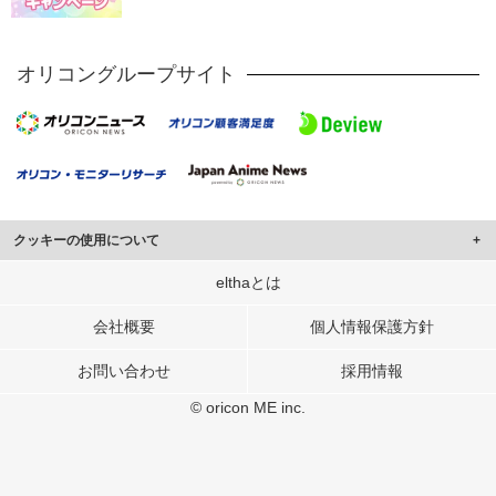
オリコングループサイト
クッキーの使用について
このサイトでは Cookie を使用して、ユーザーに合わせたコンテンツや広告の
elthaとは
表示、ソーシャル メディア機能の提供、広告の表示回数やクリック数の測定を
行っています。
会社概要
個人情報保護方針
また、ユーザーによるサイトの利用状況についても情報を収集し、ソーシャル
お問い合わせ
採用情報
メディアや広告配信、データ解析の各パートナーに提供しています。
各パートナーは、この情報とユーザーが各パートナーに提供した他の情報や、
© oricon ME inc.
ユーザーが各パートナーのサービスを使用したときに収集した他の情報を組み
合わせて使用することがあります。