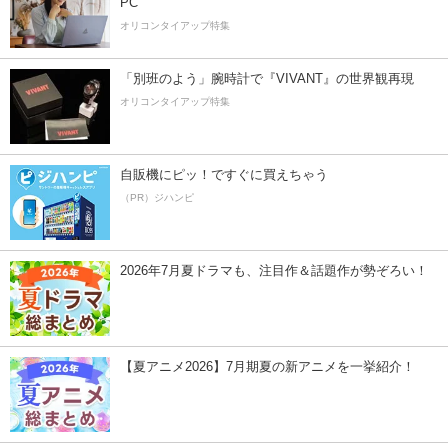
PC
オリコンタイアップ特集
「別班のよう」腕時計で『VIVANT』の世界観再現
オリコンタイアップ特集
自販機にピッ！ですぐに買えちゃう
（PR）ジハンピ
2026年7月夏ドラマも、注目作＆話題作が勢ぞろい！
【夏アニメ2026】7月期夏の新アニメを一挙紹介！