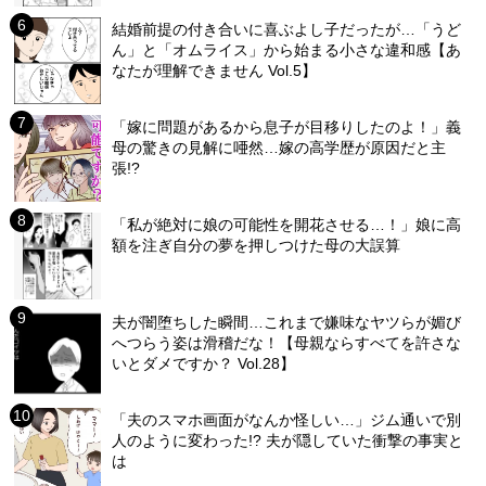
結婚前提の付き合いに喜ぶよし子だったが…「うど
ん」と「オムライス」から始まる小さな違和感【あ
なたが理解できません Vol.5】
「嫁に問題があるから息子が目移りしたのよ！」義
母の驚きの見解に唖然…嫁の高学歴が原因だと主
張!?
「私が絶対に娘の可能性を開花させる…！」娘に高
額を注ぎ自分の夢を押しつけた母の大誤算
夫が闇堕ちした瞬間…これまで嫌味なヤツらが媚び
へつらう姿は滑稽だな！【母親ならすべてを許さな
いとダメですか？ Vol.28】
「夫のスマホ画面がなんか怪しい…」ジム通いで別
人のように変わった!? 夫が隠していた衝撃の事実と
は