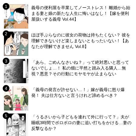
義母の便利屋を卒業してノーストレス！ 離婚から始
まる妻と娘の新たな人生に悔いはなし！【嫁を便利
屋扱いする義母 Vol.44】
ほぼ手ぶらなのに彼女の荷物は持ちたくない？ 彼を
理解できないけど楽しまないともったいない！【あ
なたが理解できません Vol.8】
「あら、ごめんなさいね？」って絶対悪いと思って
ないでしょ…！ 私の畑に平然と踏み入る隣人…無
視？悪意？その行動にモヤモヤが止まらない
「義母の発言が許せない…！」嫁が義母に怒り爆
発！ 夫は仕方ないと言うけれど諦めるべき？
「うるさいから子どもを連れて外に行って？」夫が
睡眠3時間でボロボロの妻に追い打ちをかける…妻の
反撃なるか？