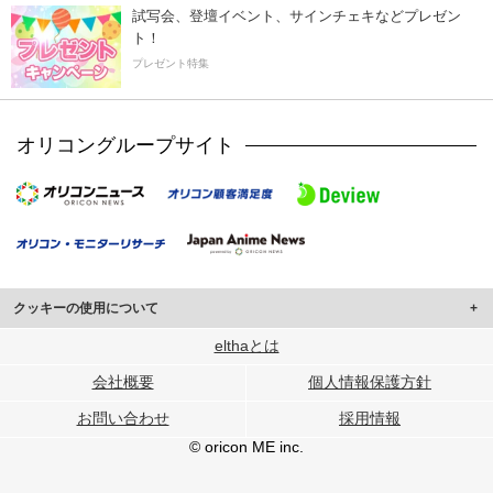
試写会、登壇イベント、サインチェキなどプレゼン
ト！
プレゼント特集
オリコングループサイト
クッキーの使用について
このサイトでは Cookie を使用して、ユーザーに合わせたコンテンツや広告の
elthaとは
表示、ソーシャル メディア機能の提供、広告の表示回数やクリック数の測定を
会社概要
個人情報保護方針
行っています。
また、ユーザーによるサイトの利用状況についても情報を収集し、ソーシャル
お問い合わせ
採用情報
メディアや広告配信、データ解析の各パートナーに提供しています。
各パートナーは、この情報とユーザーが各パートナーに提供した他の情報や、
© oricon ME inc.
ユーザーが各パートナーのサービスを使用したときに収集した他の情報を組み
合わせて使用することがあります。