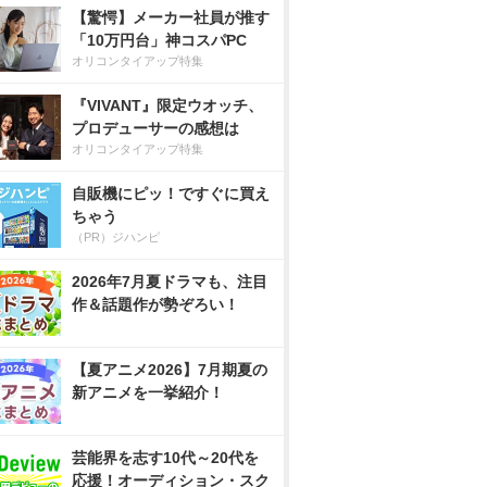
【驚愕】メーカー社員が推す
「10万円台」神コスパPC
オリコンタイアップ特集
『VIVANT』限定ウオッチ、
プロデューサーの感想は
オリコンタイアップ特集
自販機にピッ！ですぐに買え
ちゃう
（PR）ジハンピ
2026年7月夏ドラマも、注目
作＆話題作が勢ぞろい！
【夏アニメ2026】7月期夏の
新アニメを一挙紹介！
芸能界を志す10代～20代を
応援！オーディション・スク