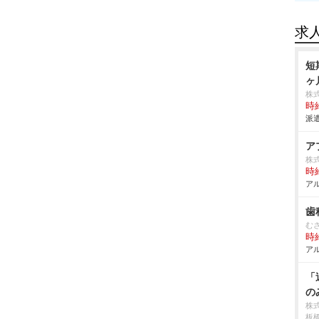
求
短
ヶ
株
時給
派遣
ア
株
時給
アル
歯
む
時給
アル
「
の
株
板