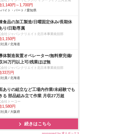
式会社アイシーリビング/アイシーライフ三河安城
1,140円～1,700円
バイト・パート / 愛知県
凍食品の加工製造/日曜固定休み/長期休
あり/日勤専属
式会社ジャパンクリエイト北日本事業統括部
1,150円
社員 / 北海道
導体製造装置オペレーター/無料寮完備/
収36万円以上可/残業ほぼ無
式会社ジャパンクリエイト北日本事業統括部
給33万円
社員 / 北海道
面ありの組立など工場内作業/未経験でも
きる 部品組み立て作業 月収27万超
式会社トーコー
1,580円
社員 / 大阪府
続きはこちら
sponsored by 求人ボックス