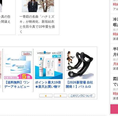
株
時給
アル
斗真の告
一青窈の名曲「ハナミズ
冷
を間違え
キ」が映画化、新垣結衣
暇
と生田斗真で10年愛を描
株
く
時給
派遣
半
月
株
月
派遣
図
で
株
時給
派遣