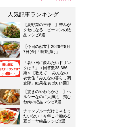
人気記事ランキング
【夏野菜の王様！】苦みが
クセになる！ピーマンの絶
品レシピ8選
【今日の献立】2026年8月
7日(金)「鯛茶漬け」
「暑い日に飲みたいドリン
クは？」＜回答数38,386
票＞【教えて！ みんなの
衣食住「みんなの暮らし調
査隊」結果発表 第614回】
【驚きのやわらかさ！】ヘ
ルシーなのに大満足！鶏む
ね肉の絶品レシピ8選
チャンプルーだけじゃもっ
たいない！今年こそ極める
夏ゴーヤ絶品レシピ3選