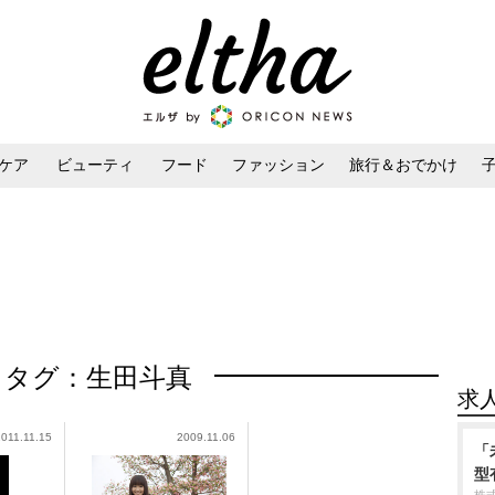
ケア
ビューティ
フード
ファッション
旅行＆おでかけ
ンケア
ダイエット・ボディケア
ヘアスタイル・ヘアアレンジ
タグ：生田斗真
求
2011.11.15
2009.11.06
「
型