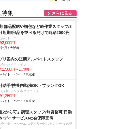
人特集
さらに見る
期 部品配膳や梱包など軽作業スタッフ/3
月短期!部品を並べるだけで時給2000円
式会社トーコー
2,000円
社員 / 大阪府
プリ案内の短期アルバイトスタッフ
式会社ハイファイブ
1,500円～1,700円
バイト・パート / 東京都
科助手/扶養内勤務OK・ブランクOK
さし村山デンタルクリニック
1,250円
バイト・パート / 東京都
週2から可」調理スタッフ/無資格可/日勤
み/デイサービス/社会保障完備
式会社ティーシーエス/デイサービスセンター 友の里
橋