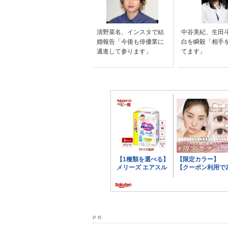
清野菜名、インスタで結
中谷美紀、生田
婚報告「今後も俳優業に
白を瞬殺「相手
邁進して参ります」
てます」
P R