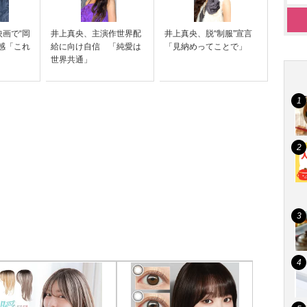
画で“岡
井上真央、主演作世界配
井上真央、脱“制服”宣言
感「これ
給に向け自信 「純愛は
「見納めってことで」
世界共通」