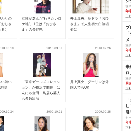
ジ
株式
年
正社
終わりの
女性が選んだ“行きたいロ
井上真央、朝ドラ『おひ
「おじさ
ケ地”、1位は「おひさ
さま』で人生初の白無垢
ブ
れるけ
ま」の長野県
姿に
「
メ
株
010.03.18
2010.03.07
2010.02.26
年
正社
未
ロ
株
しい装い
「東京ガールズコレクシ
井上真央、ダーリンは外
月
を満喫
ョン」が横浜で開催 は
国人でもOK
正社
んにゃ金田、鳥居ら芸人
も多数出演
「
し
引
009.10.24
2009.10.21
2009.09.28
ト
セ
年
正社