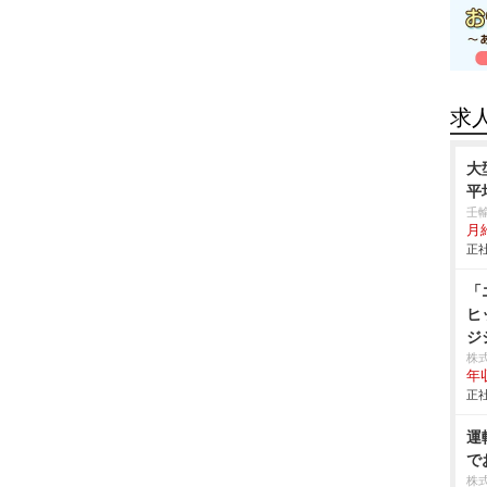
求
大
平
壬
月
正社
「
ヒ
ジ
株式
年
正社
運
で
株