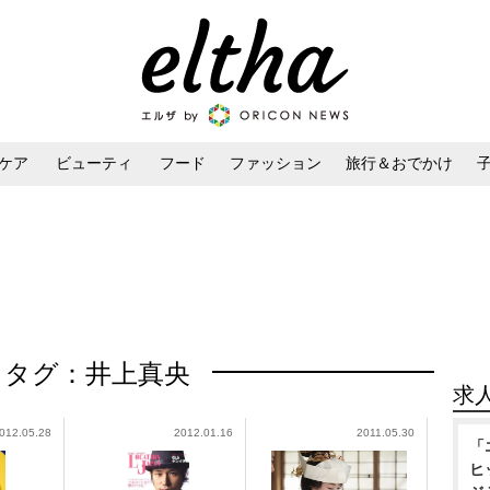
ケア
ビューティ
フード
ファッション
旅行＆おでかけ
ンケア
ダイエット・ボディケア
ヘアスタイル・ヘアアレンジ
タグ：井上真央
求
012.05.28
2012.01.16
2011.05.30
「
ヒ