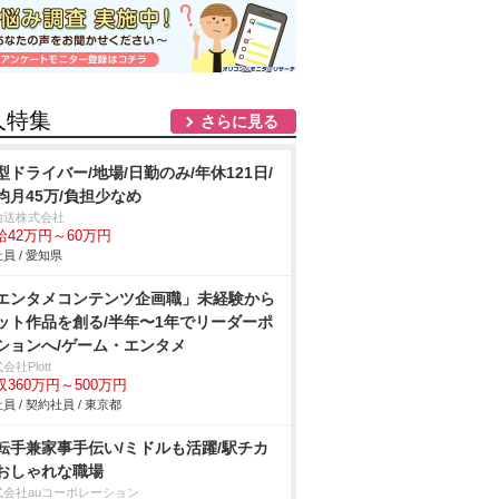
人特集
さらに見る
型ドライバー/地場/日勤のみ/年休121日/
均月45万/負担少なめ
輸送株式会社
給42万円～60万円
員 / 愛知県
エンタメコンテンツ企画職」未経験から
ット作品を創る/半年〜1年でリーダーポ
ションへ/ゲーム・エンタメ
会社Plott
収360万円～500万円
員 / 契約社員 / 東京都
転手兼家事手伝い/ミドルも活躍/駅チカ
おしゃれな職場
式会社auコーポレーション