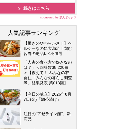
続きはこちら
sponsored by 求人ボックス
人気記事ランキング
【驚きのやわらかさ！】ヘ
ルシーなのに大満足！鶏む
ね肉の絶品レシピ8選
「人参の食べ方で好きなの
は？」＜回答数38,220票
＞【教えて！ みんなの衣
食住「みんなの暮らし調査
隊」結果発表 第613回】
【今日の献立】2026年8月
7日(金)「鯛茶漬け」
注目の“アゼライン酸”、新
商品