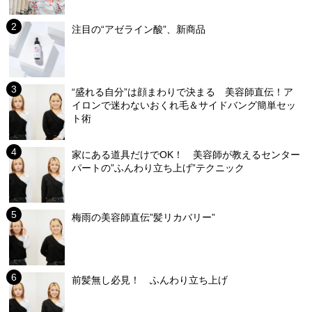
注目の“アゼライン酸”、新商品
“盛れる自分”は顔まわりで決まる 美容師直伝！ア
イロンで迷わないおくれ毛＆サイドバング簡単セッ
ト術
家にある道具だけでOK！ 美容師が教えるセンター
パートの”ふんわり立ち上げ”テクニック
梅雨の美容師直伝”髪リカバリー”
前髪無し必見！ ふんわり立ち上げ