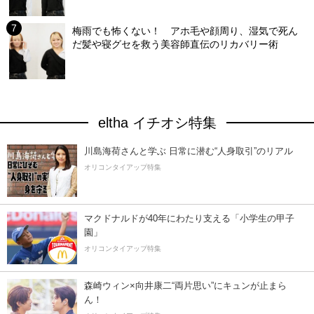
梅雨でも怖くない！ アホ毛や顔周り、湿気で死ん
だ髪や寝グセを救う美容師直伝のリカバリー術
eltha イチオシ特集
川島海荷さんと学ぶ 日常に潜む“人身取引”のリアル
オリコンタイアップ特集
マクドナルドが40年にわたり支える「小学生の甲子
園」
オリコンタイアップ特集
森崎ウィン×向井康二“両片思い”にキュンが止まら
ん！