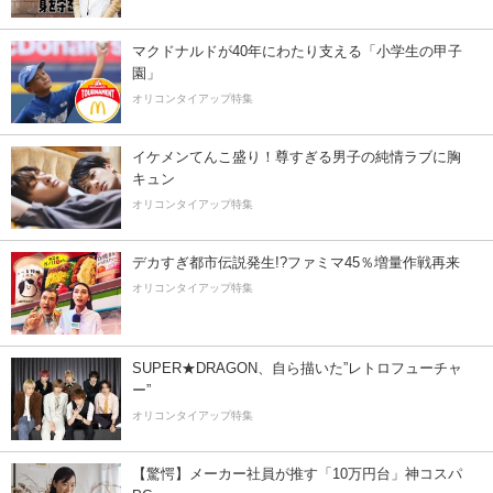
マクドナルドが40年にわたり支える「小学生の甲子
園」
オリコンタイアップ特集
イケメンてんこ盛り！尊すぎる男子の純情ラブに胸
キュン
オリコンタイアップ特集
デカすぎ都市伝説発生!?ファミマ45％増量作戦再来
オリコンタイアップ特集
SUPER★DRAGON、自ら描いた”レトロフューチャ
ー”
オリコンタイアップ特集
【驚愕】メーカー社員が推す「10万円台」神コスパ