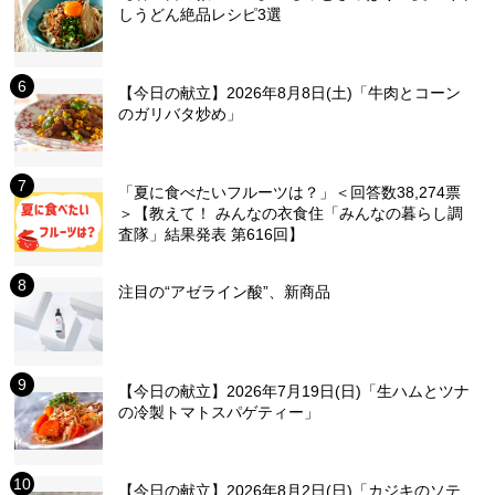
しうどん絶品レシピ3選
【今日の献立】2026年8月8日(土)「牛肉とコーン
のガリバタ炒め」
「夏に食べたいフルーツは？」＜回答数38,274票
＞【教えて！ みんなの衣食住「みんなの暮らし調
査隊」結果発表 第616回】
注目の“アゼライン酸”、新商品
【今日の献立】2026年7月19日(日)「生ハムとツナ
の冷製トマトスパゲティー」
【今日の献立】2026年8月2日(日)「カジキのソテ