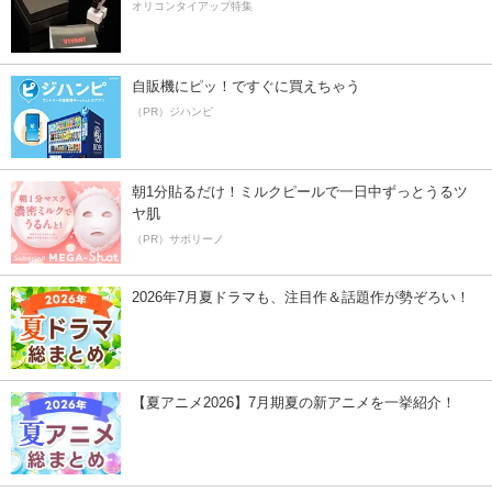
オリコンタイアップ特集
自販機にピッ！ですぐに買えちゃう
（PR）ジハンピ
朝1分貼るだけ！ミルクピールで一日中ずっとうるツ
ヤ肌
（PR）サボリーノ
2026年7月夏ドラマも、注目作＆話題作が勢ぞろい！
【夏アニメ2026】7月期夏の新アニメを一挙紹介！