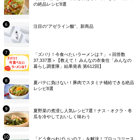
の絶品レシピ8選
注目の“アゼライン酸”、新商品
「ズバリ！今食べたいラーメンは？」＜回答数
37,337票＞【教えて！ みんなの衣食住「みんなの
暮らし調査隊」結果発表 第612回】
夏バテに負けない！豚肉でスタミナ補給できる絶品
レシピ8選
夏野菜の煮浸し人気レシピ7選！ナス・オクラ・冬
瓜を冷やしておいしく味わう
「どう食べればいいの？」を解決！ブロッコリース