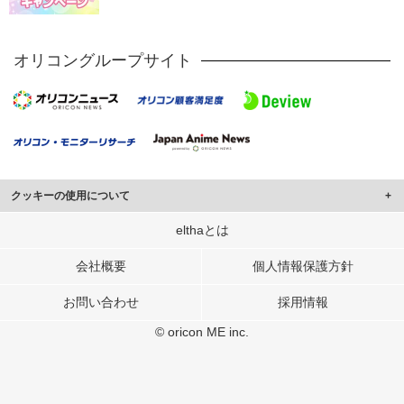
オリコングループサイト
クッキーの使用について
このサイトでは Cookie を使用して、ユーザーに合わせたコンテンツや広告の
elthaとは
表示、ソーシャル メディア機能の提供、広告の表示回数やクリック数の測定を
行っています。
会社概要
個人情報保護方針
また、ユーザーによるサイトの利用状況についても情報を収集し、ソーシャル
お問い合わせ
採用情報
メディアや広告配信、データ解析の各パートナーに提供しています。
各パートナーは、この情報とユーザーが各パートナーに提供した他の情報や、
© oricon ME inc.
ユーザーが各パートナーのサービスを使用したときに収集した他の情報を組み
合わせて使用することがあります。