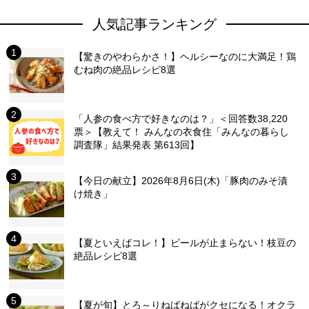
人気記事ランキング
【驚きのやわらかさ！】ヘルシーなのに大満足！鶏
むね肉の絶品レシピ8選
「人参の食べ方で好きなのは？」＜回答数38,220
票＞【教えて！ みんなの衣食住「みんなの暮らし
調査隊」結果発表 第613回】
【今日の献立】2026年8月6日(木)「豚肉のみそ漬
け焼き」
【夏といえばコレ！】ビールが止まらない！枝豆の
絶品レシピ8選
【夏が旬】とろ～りねばねばがクセになる！オクラ