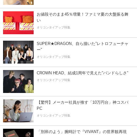
お値段そのまま45％増量！ファミマ夏の大盤振る舞
い
オリコンタイアップ特集
SUPER★DRAGON、自ら描いた”レトロフューチャ
ー”
オリコンタイアップ特集
CROWN HEAD、結成1周年で見えた”バンドらしさ”
オリコンタイアップ特集
【驚愕】メーカー社員が推す「10万円台」神コスパ
PC
オリコンタイアップ特集
「別班のよう」腕時計で『VIVANT』の世界観再現