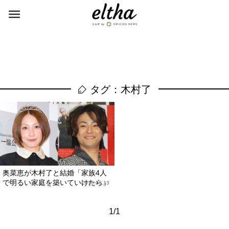
タグ：木村了
奥菜恵が木村了と結婚「家族4人
で明るい家庭を築いていけたら」
2016.03.13
1/1