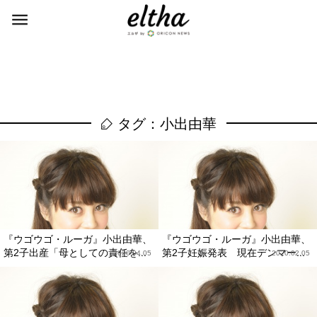
タグ：小出由華
『ウゴウゴ・ルーガ』小出由華、
『ウゴウゴ・ルーガ』小出由華、
第2子出産「母としての責任を...
第2子妊娠発表 現在デンマー...
2020.04.05
2020.02.05