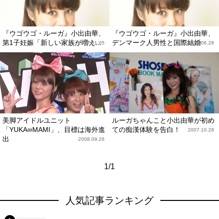
『ウゴウゴ・ルーガ』小出由華、
『ウゴウゴ・ルーガ』小出由華、
第1子妊娠「新しい家族が増え...
デンマーク人男性と国際結婚
2017.01.05
2015.06.28
美脚アイドルユニット
ルーガちゃんこと小出由華が初め
「YUKA∞MAMI」、目標は海外進
ての痴漢体験を告白！
2007.10.28
出
2008.09.26
1/1
人気記事ランキング