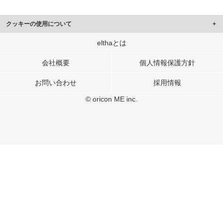
クッキーの使用について
このサイトでは Cookie を使用して、ユーザーに合わせたコンテンツや広告の
elthaとは
表示、ソーシャル メディア機能の提供、広告の表示回数やクリック数の測定を
行っています。
会社概要
個人情報保護方針
また、ユーザーによるサイトの利用状況についても情報を収集し、ソーシャル
お問い合わせ
採用情報
メディアや広告配信、データ解析の各パートナーに提供しています。
各パートナーは、この情報とユーザーが各パートナーに提供した他の情報や、
© oricon ME inc.
ユーザーが各パートナーのサービスを使用したときに収集した他の情報を組み
合わせて使用することがあります。