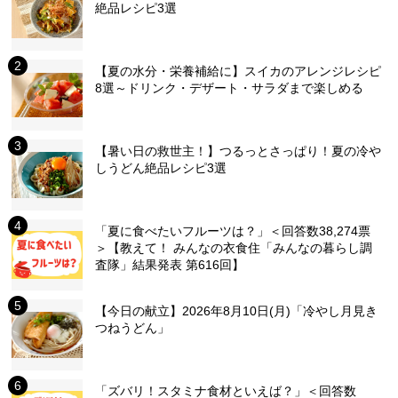
絶品レシピ3選
【夏の水分・栄養補給に】スイカのアレンジレシピ
8選～ドリンク・デザート・サラダまで楽しめる
【暑い日の救世主！】つるっとさっぱり！夏の冷や
しうどん絶品レシピ3選
「夏に食べたいフルーツは？」＜回答数38,274票
＞【教えて！ みんなの衣食住「みんなの暮らし調
査隊」結果発表 第616回】
【今日の献立】2026年8月10日(月)「冷やし月見き
つねうどん」
「ズバリ！スタミナ食材といえば？」＜回答数