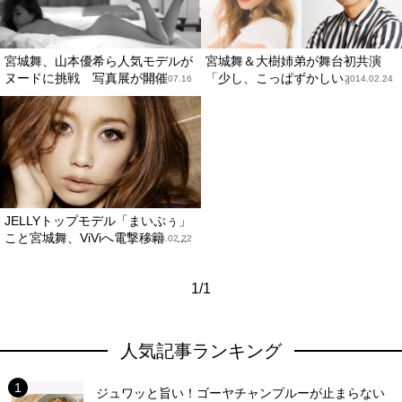
宮城舞、山本優希ら人気モデルが
宮城舞＆大樹姉弟が舞台初共演
ヌードに挑戦 写真展が開催
「少し、こっぱずかしい」
2015.07.16
2014.02.24
JELLYトップモデル「まいぷぅ」
こと宮城舞、ViViへ電撃移籍 ...
2013.02.22
1/1
人気記事ランキング
ジュワッと旨い！ゴーヤチャンプルーが止まらない