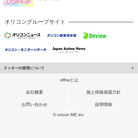
オリコングループサイト
クッキーの使用について
このサイトでは Cookie を使用して、ユーザーに合わせたコンテンツや広告の
elthaとは
表示、ソーシャル メディア機能の提供、広告の表示回数やクリック数の測定を
行っています。
会社概要
個人情報保護方針
また、ユーザーによるサイトの利用状況についても情報を収集し、ソーシャル
お問い合わせ
採用情報
メディアや広告配信、データ解析の各パートナーに提供しています。
各パートナーは、この情報とユーザーが各パートナーに提供した他の情報や、
© oricon ME inc.
ユーザーが各パートナーのサービスを使用したときに収集した他の情報を組み
合わせて使用することがあります。