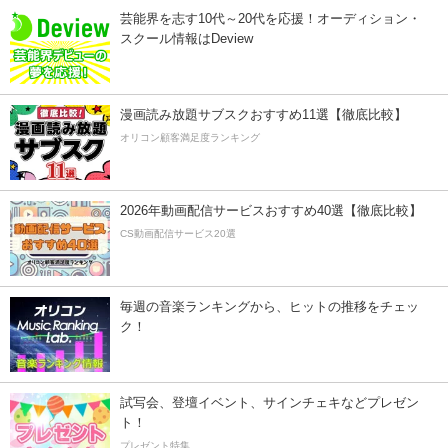
芸能界を志す10代～20代を応援！オーディション・
スクール情報はDeview
漫画読み放題サブスクおすすめ11選【徹底比較】
オリコン顧客満足度ランキング
2026年動画配信サービスおすすめ40選【徹底比較】
CS動画配信サービス20選
毎週の音楽ランキングから、ヒットの推移をチェッ
ク！
試写会、登壇イベント、サインチェキなどプレゼン
ト！
プレゼント特集