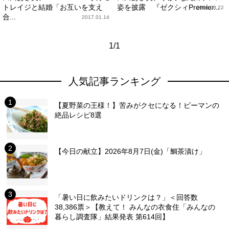
トレイジと結婚「お互いを支え
姿を披露 『ゼクシィPremier...
2016.08.22
合...
2017.01.14
1/1
人気記事ランキング
【夏野菜の王様！】苦みがクセになる！ピーマンの
絶品レシピ8選
【今日の献立】2026年8月7日(金)「鯛茶漬け」
「暑い日に飲みたいドリンクは？」＜回答数
38,386票＞【教えて！ みんなの衣食住「みんなの
暮らし調査隊」結果発表 第614回】