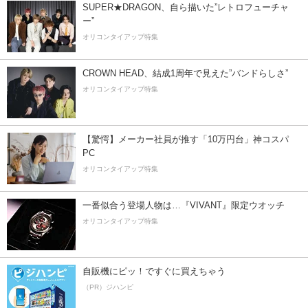
SUPER★DRAGON、自ら描いた”レトロフューチャ
ー”
オリコンタイアップ特集
CROWN HEAD、結成1周年で見えた”バンドらしさ”
オリコンタイアップ特集
【驚愕】メーカー社員が推す「10万円台」神コスパ
PC
オリコンタイアップ特集
一番似合う登場人物は…『VIVANT』限定ウオッチ
オリコンタイアップ特集
自販機にピッ！ですぐに買えちゃう
（PR）ジハンピ