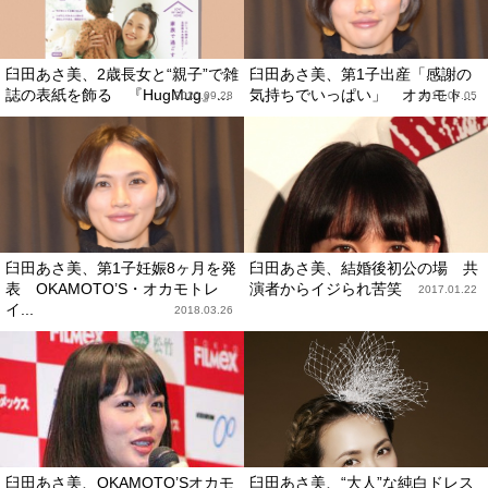
臼田あさ美、2歳長女と“親子”で雑
臼田あさ美、第1子出産「感謝の
誌の表紙を飾る 『HugMug』...
気持ちでいっぱい」 オカモト...
2020.09.28
2018.07.05
臼田あさ美、第1子妊娠8ヶ月を発
臼田あさ美、結婚後初公の場 共
表 OKAMOTO’S・オカモトレ
演者からイジられ苦笑
2017.01.22
イ...
2018.03.26
臼田あさ美、OKAMOTO’Sオカモ
臼田あさ美、“大人”な純白ドレス