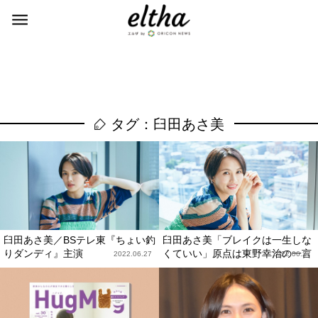
タグ：臼田あさ美
臼田あさ美／BSテレ東『ちょい釣
臼田あさ美「ブレイクは一生しな
りダンディ』主演
くていい」原点は東野幸治の一言
2022.06.27
2022.06.27