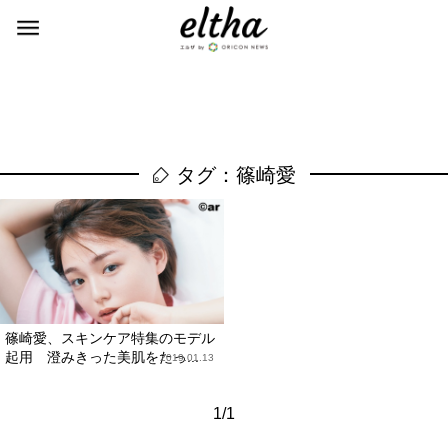
タグ：篠崎愛
篠崎愛、スキンケア特集のモデル
起用 澄みきった美肌をたっ...
2019.01.13
1/1