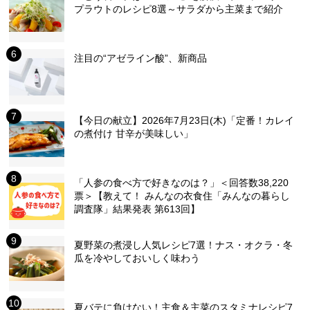
プラウトのレシピ8選～サラダから主菜まで紹介
注目の“アゼライン酸”、新商品
【今日の献立】2026年7月23日(木)「定番！カレイ
の煮付け 甘辛が美味しい」
「人参の食べ方で好きなのは？」＜回答数38,220
票＞【教えて！ みんなの衣食住「みんなの暮らし
調査隊」結果発表 第613回】
夏野菜の煮浸し人気レシピ7選！ナス・オクラ・冬
瓜を冷やしておいしく味わう
夏バテに負けない！主食＆主菜のスタミナレシピ7