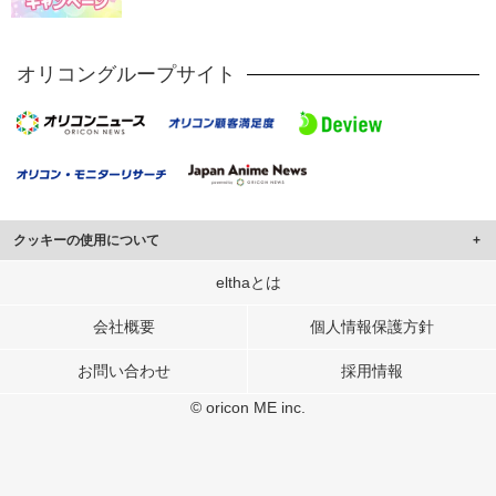
オリコングループサイト
クッキーの使用について
このサイトでは Cookie を使用して、ユーザーに合わせたコンテンツや広告の
elthaとは
表示、ソーシャル メディア機能の提供、広告の表示回数やクリック数の測定を
行っています。
会社概要
個人情報保護方針
また、ユーザーによるサイトの利用状況についても情報を収集し、ソーシャル
お問い合わせ
採用情報
メディアや広告配信、データ解析の各パートナーに提供しています。
各パートナーは、この情報とユーザーが各パートナーに提供した他の情報や、
© oricon ME inc.
ユーザーが各パートナーのサービスを使用したときに収集した他の情報を組み
合わせて使用することがあります。