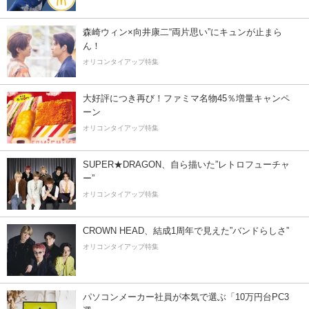
森崎ウィン×向井康二“両片思い”にキュンが止まら
ん！
オリコンタイアップ特集
大好評につき再び！ファミマ名物45％増量キャンペ
ーン
オリコンタイアップ特集
SUPER★DRAGON、自ら描いた”レトロフューチャ
ー”
オリコンタイアップ特集
CROWN HEAD、結成1周年で見えた”バンドらしさ”
オリコンタイアップ特集
パソコンメーカー社員が本気で選ぶ「10万円台PC3