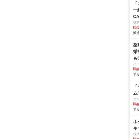
「
一
CA
株
時給
派遣
薬
栄
も
ハ
時給
アル
「
ム
グ
時給
アル
ホ
キ
株