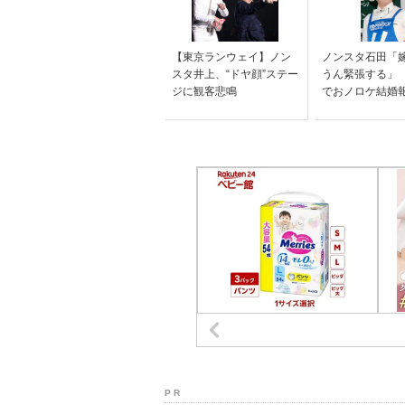
【東京ランウェイ】ノン
ノンスタ石田「
スタ井上、“ドヤ顔”ステー
うん緊張する」
ジに観客悲鳴
でおノロケ結婚
P R