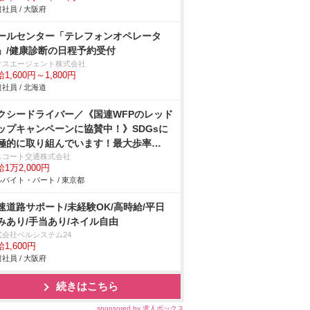
社員 / 大阪府
ールセンター「テレフォンオペレータ
」/健康診断の日程予約受付
クスエージェント株式会社
1,600円～1,800円
社員 / 北海道
クシードライバー／《国連WFPのレッド
ップキャンペーンに協賛中！》SDGsに
極的に取り組んでいます！最大歩率
4％！最大総額130万円（5カ月間）の給
スコート交通株式会社
1万2,000円
保障制度あり ※社内規定あり最大20万
バイト・パート / 東京都
支給（現任・資格あり・経験者）※社内
定あり格安物件を多数ご紹介出来ます！
速道路サポート/未経験OK/高時給/平日
居実績多数！初期費用等相談に乗りま
みあり/手当あり/ネイル自由
！マイカー・バイク通勤可能！二種教習
式会社ベルシステム24
、研修期間中は日給12,000円支給夜日勤
1,600円
極採用中！定着率抜群！勤続10年以上の
社員 / 大阪府
務員が50名以上！勤務体系を自由に選べ
続きはこちら
&無線配車なし！自分のペースで仕事が
来る乗務員目線の会社！お気軽にお問い
sponsored by 求人ボックス