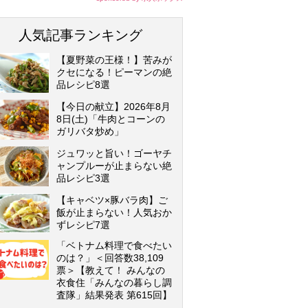
せ下さい♪
人気記事ランキング
【夏野菜の王様！】苦みが
クセになる！ピーマンの絶
品レシピ8選
【今日の献立】2026年8月
8日(土)「牛肉とコーンの
ガリバタ炒め」
ジュワッと旨い！ゴーヤチ
ャンプルーが止まらない絶
品レシピ3選
【キャベツ×豚バラ肉】ご
飯が止まらない！人気おか
ずレシピ7選
「ベトナム料理で食べたい
のは？」＜回答数38,109
票＞【教えて！ みんなの
衣食住「みんなの暮らし調
査隊」結果発表 第615回】