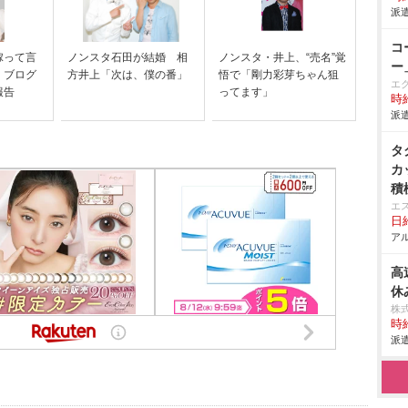
派遣
コ
嫁って言
ノンスタ石田が結婚 相
ノンスタ・井上、“売名”覚
ー
 ブログ
方井上「次は、僕の番」
悟で「剛力彩芽ちゃん狙
エ
報告
ってます」
時給
派遣
タ
カ
積
6
エ
日給
料
アル
円
規
高
入
休
す
株
中
時給
積
派遣
乗
る
出