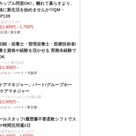
カップル同室OK!」離れて暮らすより、
緒に新生活を始めませんか?/QM・
P139
式会社グロウF
1,400円～1,750円
社員 / 東京都
剤師・栄養士・管理栄養士・医療技術者/
養士資格や経験を活かせる 実務未経験で
OK
ーベスト株式会社
1,300円～
バイト・パート / 大阪府
ケアマネジャー」パート/グループホー
/ケアマネジャー
ループホームきらら木場公園
1,505円～
バイト・パート / 東京都
ールスタッフ/履歴書不要柔軟シフトでス
マ時間活用週2日
式会社あきんどスシロー