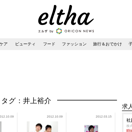
ケア
ビューティ
フード
ファッション
旅行＆おでかけ
ンケア
ダイエット・ボディケア
ヘアスタイル・ヘアアレンジ
タグ：井上裕介
求
012.10.09
2012.10.09
2012.03.15
社
株
時給