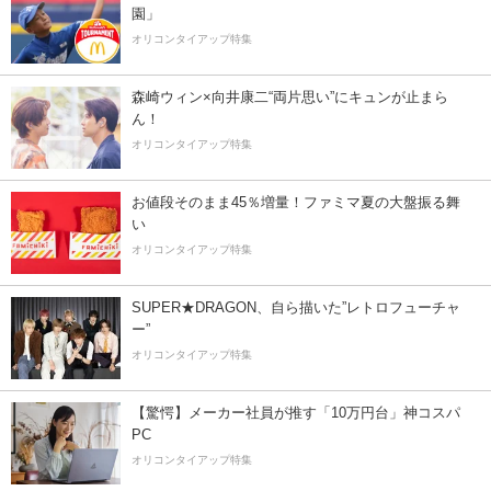
園」
オリコンタイアップ特集
森崎ウィン×向井康二“両片思い”にキュンが止まら
ん！
オリコンタイアップ特集
お値段そのまま45％増量！ファミマ夏の大盤振る舞
い
オリコンタイアップ特集
SUPER★DRAGON、自ら描いた”レトロフューチャ
ー”
オリコンタイアップ特集
【驚愕】メーカー社員が推す「10万円台」神コスパ
PC
オリコンタイアップ特集