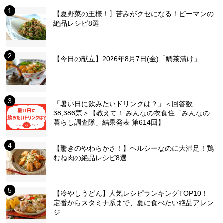
【夏野菜の王様！】苦みがクセになる！ピーマンの
絶品レシピ8選
【今日の献立】2026年8月7日(金)「鯛茶漬け」
「暑い日に飲みたいドリンクは？」＜回答数
38,386票＞【教えて！ みんなの衣食住「みんなの
暮らし調査隊」結果発表 第614回】
【驚きのやわらかさ！】ヘルシーなのに大満足！鶏
むね肉の絶品レシピ8選
【冷やしうどん】人気レシピランキングTOP10！
定番からスタミナ系まで、夏に食べたい絶品アレン
ジ