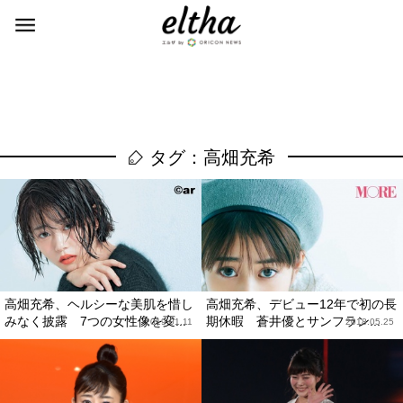
タグ：高畑充希
高畑充希、ヘルシーな美肌を惜し
高畑充希、デビュー12年で初の長
みなく披露 7つの女性像を変...
期休暇 蒼井優とサンフラン...
2019.01.11
2018.05.25