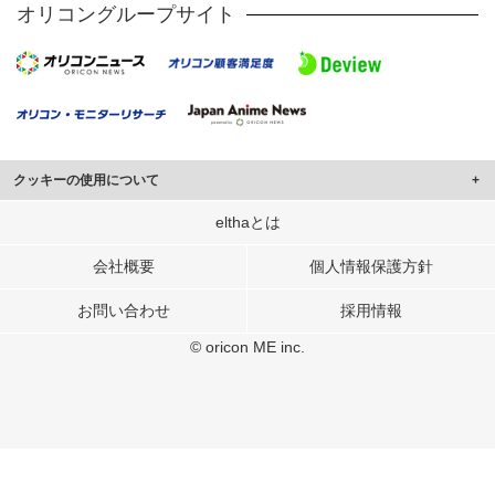
オリコングループサイト
クッキーの使用について
このサイトでは Cookie を使用して、ユーザーに合わせたコンテンツや広告の
elthaとは
表示、ソーシャル メディア機能の提供、広告の表示回数やクリック数の測定を
行っています。
会社概要
個人情報保護方針
また、ユーザーによるサイトの利用状況についても情報を収集し、ソーシャル
お問い合わせ
採用情報
メディアや広告配信、データ解析の各パートナーに提供しています。
各パートナーは、この情報とユーザーが各パートナーに提供した他の情報や、
© oricon ME inc.
ユーザーが各パートナーのサービスを使用したときに収集した他の情報を組み
合わせて使用することがあります。