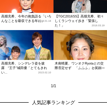
高畑充希、今年の抱負語る「いろ
【TGC2016SS】高畑充希、初々
んなことを吸収できる年に」
しくランウェイ歩き「緊張し
2018.01.18
た！」
2016.03.19
高畑充希、シンデレラ姿を披
木南晴夏、ワンオクRyotaとの交
露 “王子”城田優「とてもきれ
際否定せず 「ふふふ」と笑顔
2014.10.09
い...
2015.02.10
1/1
人気記事ランキング