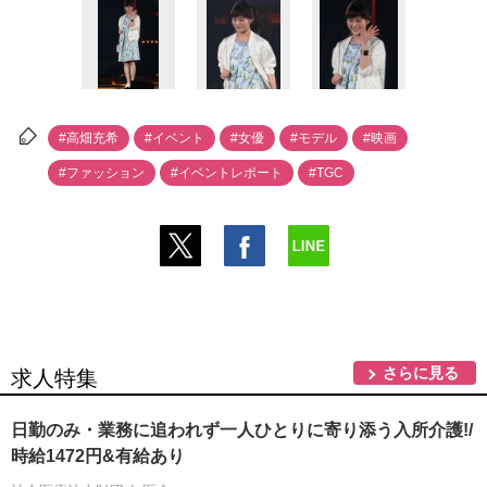
#高畑充希
#イベント
#女優
#モデル
#映画
#ファッション
#イベントレポート
#TGC
さらに見る
求人特集
日勤のみ・業務に追われず一人ひとりに寄り添う入所介護!/
時給1472円&有給あり