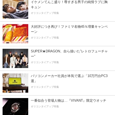
イケメンてんこ盛り！尊すぎる男子の純情ラブに胸
キュン
オリコンタイアップ特集
大好評につき再び！ファミマ名物45％増量キャンペ
ーン
オリコンタイアップ特集
SUPER★DRAGON、自ら描いた”レトロフューチャ
ー”
オリコンタイアップ特集
パソコンメーカー社員が本気で選ぶ「10万円台PC3
選」
オリコンタイアップ特集
一番似合う登場人物は…『VIVANT』限定ウオッチ
オリコンタイアップ特集