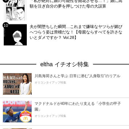
「私が絶対に娘の可能性を開花させる…！」娘に高
額を注ぎ自分の夢を押しつけた母の大誤算
夫が闇堕ちした瞬間…これまで嫌味なヤツらが媚び
へつらう姿は滑稽だな！【母親ならすべてを許さな
いとダメですか？ Vol.28】
eltha イチオシ特集
川島海荷さんと学ぶ 日常に潜む“人身取引”のリアル
オリコンタイアップ特集
マクドナルドが40年にわたり支える「小学生の甲子
園」
オリコンタイアップ特集