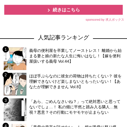
続きはこちら
sponsored by 求人ボックス
人気記事ランキング
義母の便利屋を卒業してノーストレス！ 離婚から始
まる妻と娘の新たな人生に悔いはなし！【嫁を便利
屋扱いする義母 Vol.44】
ほぼ手ぶらなのに彼女の荷物は持ちたくない？ 彼を
理解できないけど楽しまないともったいない！【あ
なたが理解できません Vol.8】
「あら、ごめんなさいね？」って絶対悪いと思って
ないでしょ…！ 私の畑に平然と踏み入る隣人…無
視？悪意？その行動にモヤモヤが止まらない