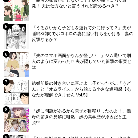
「義母の発言が許せない…！」嫁が義母に怒り爆
発！ 夫は仕方ないと言うけれど諦めるべき？
「うるさいから子どもを連れて外に行って？」夫が
睡眠3時間でボロボロの妻に追い打ちをかける…妻の
反撃なるか？
「夫のスマホ画面がなんか怪しい…」ジム通いで別
人のように変わった!? 夫が隠していた衝撃の事実と
は
結婚前提の付き合いに喜ぶよし子だったが…「うど
ん」と「オムライス」から始まる小さな違和感【あ
なたが理解できません Vol.5】
「嫁に問題があるから息子が目移りしたのよ！」義
母の驚きの見解に唖然…嫁の高学歴が原因だと主
張!?