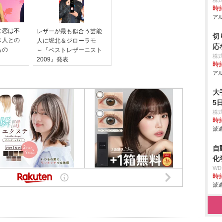
株
時給
アル
な恋は不
レザーが最も似合う芸能
切
ス人との
人に堀北＆ジローラモ
応
もの
～『ベストレザーニスト
株
2009』発表
時給
アル
大
5
株
時給
派遣
自
化
W
時給
派遣