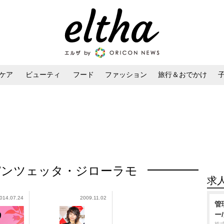
ケア
ビューティ
フード
ファッション
旅行＆おでかけ
ンケア
ダイエット・ボディケア
ヘアスタイル・ヘアアレンジ
パンツェッタ・ジローラモ
求
014.07.24
2009.11.02
管
ー