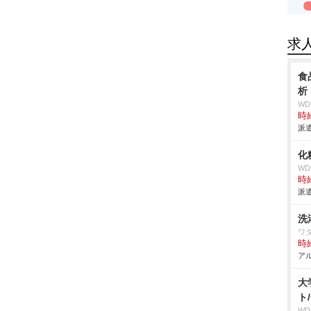
求
食
析
W
時給
派遣
化
W
時給
派遣
洗
ワ
時給
アル
大
ト
W