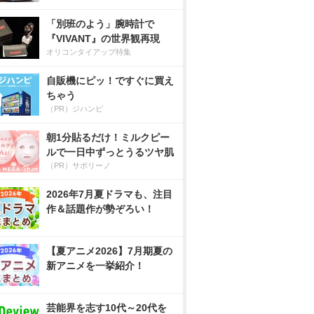
「別班のよう」腕時計で
『VIVANT』の世界観再現
オリコンタイアップ特集
自販機にピッ！ですぐに買え
ちゃう
（PR）ジハンピ
朝1分貼るだけ！ミルクピー
ルで一日中ずっとうるツヤ肌
（PR）サボリーノ
2026年7月夏ドラマも、注目
作＆話題作が勢ぞろい！
【夏アニメ2026】7月期夏の
新アニメを一挙紹介！
芸能界を志す10代～20代を