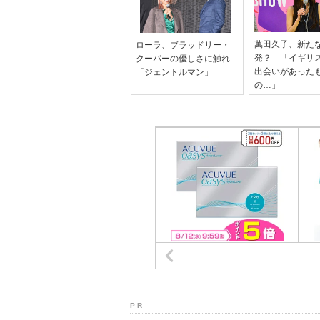
萬田久子、新た
ローラ、ブラッドリー・
発？ 「イギリ
クーパーの優しさに触れ
出会いがあった
「ジェントルマン」
の…」
P R