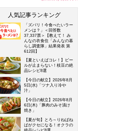
人気記事ランキング
「ズバリ！今食べたいラー
メンは？」＜回答数
37,337票＞【教えて！ み
んなの衣食住「みんなの暮
らし調査隊」結果発表 第
612回】
【夏といえばコレ！】ビー
ルが止まらない！枝豆の絶
品レシピ8選
【今日の献立】2026年8月
5日(水)「ツナ入り冷
汁」
【今日の献立】2026年8月
6日(木)「豚肉のみそ漬け
焼き」
【夏が旬】とろ～りねばね
ばがクセになる！オクラの
絶品レシピ8選