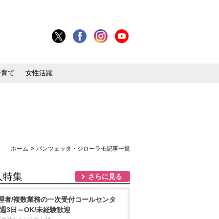
子育て
女性活躍
>
ホーム
パンツェッタ・ジローラモ記事一覧
人特集
さらに見る
理者/複数業務の一次受付コールセンタ
/週3日～OK/未経験歓迎