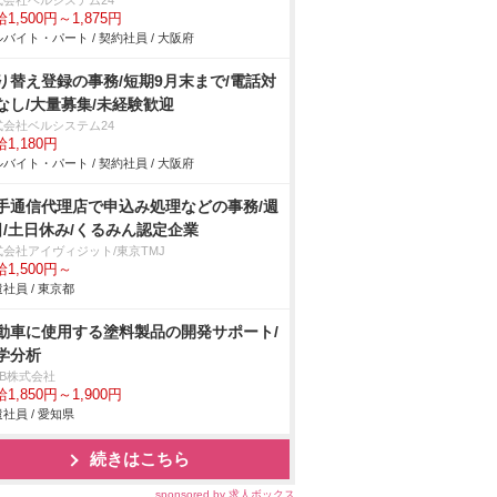
式会社ベルシステム24
1,500円～1,875円
バイト・パート / 契約社員 / 大阪府
り替え登録の事務/短期9月末まで/電話対
なし/大量募集/未経験歓迎
式会社ベルシステム24
1,180円
バイト・パート / 契約社員 / 大阪府
手通信代理店で申込み処理などの事務/週
日/土日休み/くるみん認定企業
式会社アイヴィジット/東京TMJ
1,500円～
社員 / 東京都
動車に使用する塗料製品の開発サポート/
学分析
DB株式会社
1,850円～1,900円
社員 / 愛知県
続きはこちら
sponsored by 求人ボックス