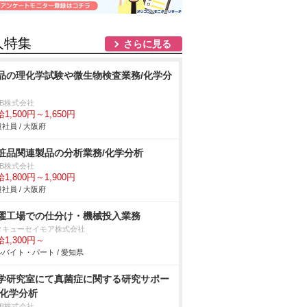
人特集
さらに見る
品の理化学試験や微生物検査業務/化学分
DB株式会社
1,500円～1,650円
社員 / 大阪府
粧品関連製品の分析業務/化学分析
DB株式会社
1,800円～1,900円
社員 / 大阪府
濯工場での仕分け・機械投入業務
タキューセイモア株式会社
1,300円～
バイト・パート / 愛知県
学研究室にて真菌症に関する研究サポー
/化学分析
DB株式会社