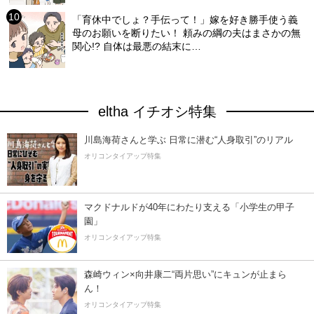
「育休中でしょ？手伝って！」嫁を好き勝手使う義
母のお願いを断りたい！ 頼みの綱の夫はまさかの無
関心!? 自体は最悪の結末に…
eltha イチオシ特集
川島海荷さんと学ぶ 日常に潜む“人身取引”のリアル
オリコンタイアップ特集
マクドナルドが40年にわたり支える「小学生の甲子
園」
オリコンタイアップ特集
森崎ウィン×向井康二“両片思い”にキュンが止まら
ん！
オリコンタイアップ特集