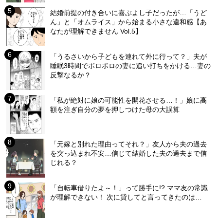
結婚前提の付き合いに喜ぶよし子だったが…「うど
ん」と「オムライス」から始まる小さな違和感【あ
なたが理解できません Vol.5】
「うるさいから子どもを連れて外に行って？」夫が
睡眠3時間でボロボロの妻に追い打ちをかける…妻の
反撃なるか？
「私が絶対に娘の可能性を開花させる…！」娘に高
額を注ぎ自分の夢を押しつけた母の大誤算
「元嫁と別れた理由ってそれ？」友人から夫の過去
を突っ込まれ不安…信じて結婚した夫の過去まで信
じれる？
「自転車借りたよ～！」って勝手に!? ママ友の常識
が理解できない！ 次に貸してと言ってきたのは…