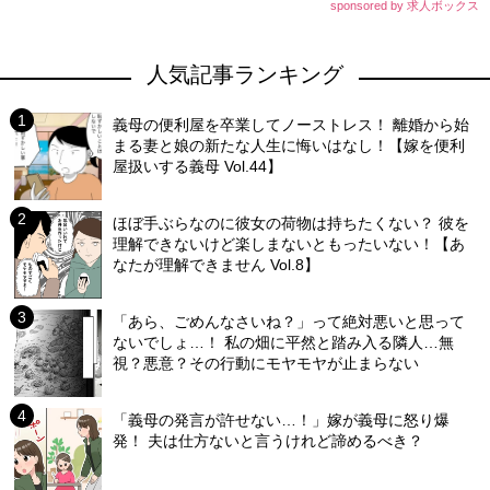
sponsored by 求人ボックス
人気記事ランキング
義母の便利屋を卒業してノーストレス！ 離婚から始
まる妻と娘の新たな人生に悔いはなし！【嫁を便利
屋扱いする義母 Vol.44】
ほぼ手ぶらなのに彼女の荷物は持ちたくない？ 彼を
理解できないけど楽しまないともったいない！【あ
なたが理解できません Vol.8】
「あら、ごめんなさいね？」って絶対悪いと思って
ないでしょ…！ 私の畑に平然と踏み入る隣人…無
視？悪意？その行動にモヤモヤが止まらない
「義母の発言が許せない…！」嫁が義母に怒り爆
発！ 夫は仕方ないと言うけれど諦めるべき？