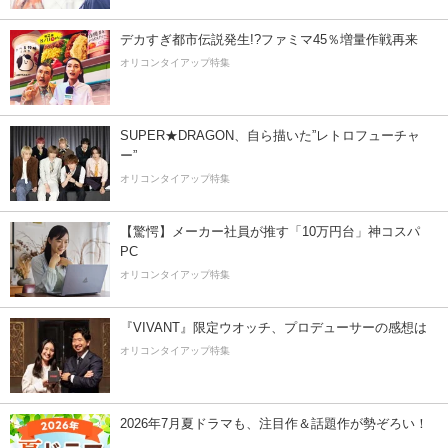
デカすぎ都市伝説発生!?ファミマ45％増量作戦再来
オリコンタイアップ特集
SUPER★DRAGON、自ら描いた”レトロフューチャ
ー”
オリコンタイアップ特集
【驚愕】メーカー社員が推す「10万円台」神コスパ
PC
オリコンタイアップ特集
『VIVANT』限定ウオッチ、プロデューサーの感想は
オリコンタイアップ特集
2026年7月夏ドラマも、注目作＆話題作が勢ぞろい！