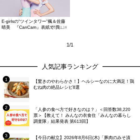
E-girlsの“ツインタワー”楓＆佐藤
晴美 『CanCam』表紙で“異...
2018.01.18
1/1
人気記事ランキング
【驚きのやわらかさ！】ヘルシーなのに大満足！鶏
むね肉の絶品レシピ8選
「人参の食べ方で好きなのは？」＜回答数38,220
票＞【教えて！ みんなの衣食住「みんなの暮らし
調査隊」結果発表 第613回】
【今日の献立】2026年8月6日(木)「豚肉のみそ漬