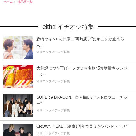
ホーム
楓記事一覧
eltha イチオシ特集
森崎ウィン×向井康二“両片思い”にキュンが止まら
ん！
オリコンタイアップ特集
大好評につき再び！ファミマ名物45％増量キャンペ
ーン
オリコンタイアップ特集
SUPER★DRAGON、自ら描いた”レトロフューチャ
ー”
オリコンタイアップ特集
CROWN HEAD、結成1周年で見えた”バンドらしさ”
オリコンタイアップ特集