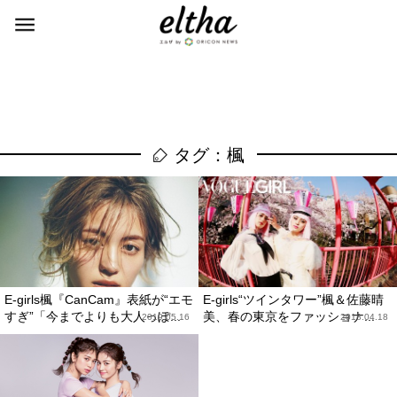
タグ：楓
E-girls楓『CanCam』表紙が“エモ
E-girls“ツインタワー”楓＆佐藤晴
すぎ”「今までよりも大人っぽ...
美、春の東京をファッショナ...
2019.05.16
2018.04.18