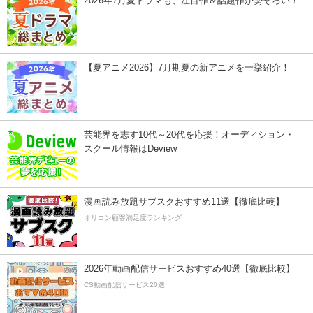
2026年7月夏ドラマも、注目作＆話題作が勢ぞろい！
【夏アニメ2026】7月期夏の新アニメを一挙紹介！
芸能界を志す10代～20代を応援！オーディション・
スクール情報はDeview
漫画読み放題サブスクおすすめ11選【徹底比較】
オリコン顧客満足度ランキング
2026年動画配信サービスおすすめ40選【徹底比較】
CS動画配信サービス20選