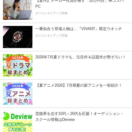
【驚愕】メーカー社員が推す「10万円台」神コスパ
PC
オリコンタイアップ特集
一番似合う登場人物は…『VIVANT』限定ウオッチ
オリコンタイアップ特集
2026年7月夏ドラマも、注目作＆話題作が勢ぞろい！
【夏アニメ2026】7月期夏の新アニメを一挙紹介！
芸能界を志す10代～20代を応援！オーディション・
スクール情報はDeview