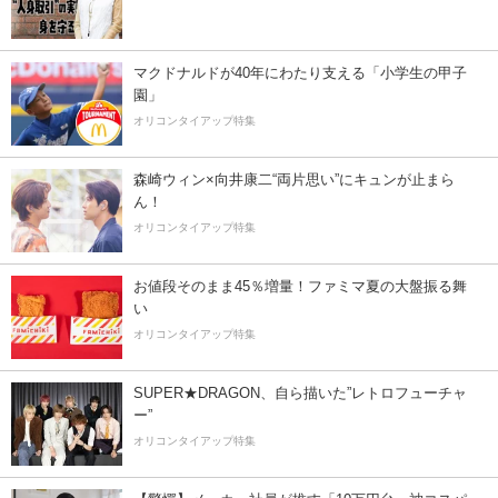
マクドナルドが40年にわたり支える「小学生の甲子
園」
オリコンタイアップ特集
森崎ウィン×向井康二“両片思い”にキュンが止まら
ん！
オリコンタイアップ特集
お値段そのまま45％増量！ファミマ夏の大盤振る舞
い
オリコンタイアップ特集
SUPER★DRAGON、自ら描いた”レトロフューチャ
ー”
オリコンタイアップ特集