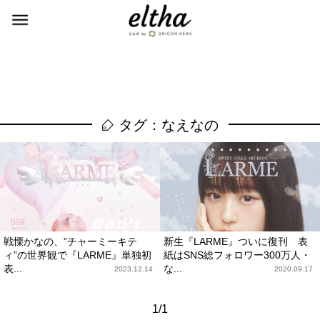
タグ：なえなの
戦慄かなの、”チャーミーキテ
新生『LARME』ついに復刊 表
ィ”の世界観で『LARME』単独初
紙はSNS総フォロワー300万人・
表...
な...
2023.12.14
2020.09.17
1/1