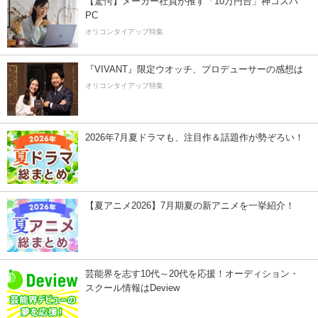
【驚愕】メーカー社員が推す「10万円台」神コスパ
PC
オリコンタイアップ特集
『VIVANT』限定ウオッチ、プロデューサーの感想は
オリコンタイアップ特集
2026年7月夏ドラマも、注目作＆話題作が勢ぞろい！
【夏アニメ2026】7月期夏の新アニメを一挙紹介！
芸能界を志す10代～20代を応援！オーディション・
スクール情報はDeview