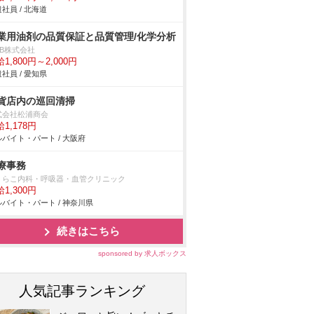
社員 / 北海道
業用油剤の品質保証と品質管理/化学分析
DB株式会社
1,800円～2,000円
社員 / 愛知県
貨店内の巡回清掃
式会社松浦商会
1,178円
バイト・パート / 大阪府
療事務
くらこ内科・呼吸器・血管クリニック
1,300円
バイト・パート / 神奈川県
続きはこちら
sponsored by 求人ボックス
人気記事ランキング