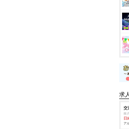
求
交
株
日
アル