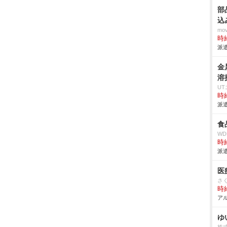
部
込
mo
時給
派遣
金
溶
U
時給
派遣
食
W
時給
派遣
医
さ
時給
アル
ゆ