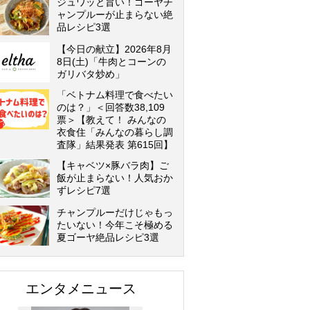
ジュワッと旨い！ゴーヤチ
ャンプルーが止まらない絶
品レシピ3選
【今日の献立】2026年8月
8日(土)「牛肉とコーンの
ガリバタ炒め」
「ベトナム料理で食べたい
のは？」＜回答数38,109
票＞【教えて！ みんなの
衣食住「みんなの暮らし調
査隊」結果発表 第615回】
【キャベツ×豚バラ肉】ご
飯が止まらない！人気おか
ずレシピ7選
チャンプルーだけじゃもっ
たいない！今年こそ極める
夏ゴーヤ絶品レシピ3選
エンタメニュース