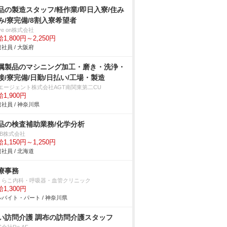
品の製造スタッフ/軽作業/即日入寮/住み
み/寮完備/8割入寮希望者
ve on株式会社
1,800円～2,250円
社員 / 大阪府
属製品のマシニング加工・磨き・洗浄・
接/寮完備/日勤/日払い/工場・製造
Tエージェント株式会社AGT南関東第二CU
1,900円
社員 / 神奈川県
品の検査補助業務/化学分析
DB株式会社
1,150円～1,250円
社員 / 北海道
療事務
くらこ内科・呼吸器・血管クリニック
1,300円
バイト・パート / 神奈川県
い訪問介護 調布の訪問介護スタッフ