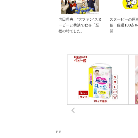
内田理央、“大ファン”スヌ
スヌーピーの原
ーピーと共演で歓喜「至
催 厳選100点
福の時でした」
開
P R