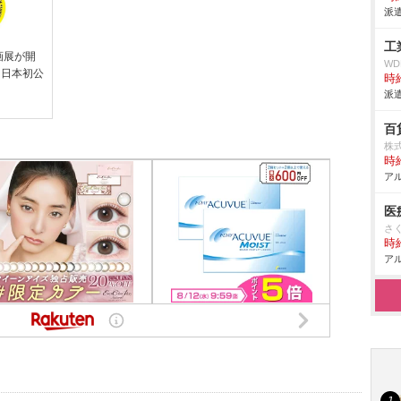
派遣
工
画展が開
W
を日本初公
時給
派遣
百
株
時給
アル
医
さ
時給
アル