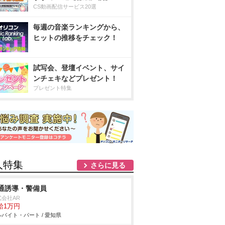
CS動画配信サービス20選
毎週の音楽ランキングから、
ヒットの推移をチェック！
試写会、登壇イベント、サイ
ンチェキなどプレゼント！
プレゼント特集
人特集
さらに見る
通誘導・警備員
式会社AR
給1万円
バイト・パート / 愛知県