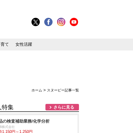
子育て
女性活躍
>
ホーム
スヌーピー記事一覧
人特集
さらに見る
品の検査補助業務/化学分析
DB株式会社
1,150円～1,250円