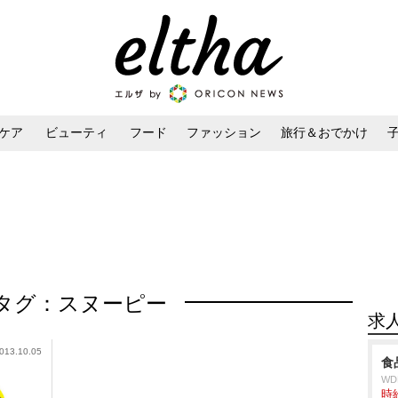
ケア
ビューティ
フード
ファッション
旅行＆おでかけ
ンケア
ダイエット・ボディケア
ヘアスタイル・ヘアアレンジ
タグ：スヌーピー
求
013.10.05
食
W
時給