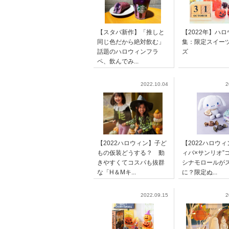
【スタバ新作】「推しと
【2022年】ハ
同じ色だから絶対飲む」
集：限定スイー
話題のハロウィンフラ
ズ
ペ、飲んでみ...
2022.10.04
2
【2022ハロウィン】子ど
【2022ハロウィ
もの仮装どうする？ 動
ィバ×サンリオ
きやすくてコスパも抜群
シナモロールが
な「H＆Mキ...
に？限定ぬ...
2022.09.15
2