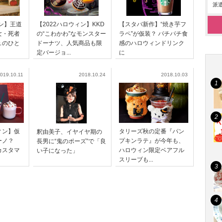
派遣
ィン】王道
【2022ハロウィン】KKD
【スタバ新作】“焼き芋フ
女・死者
の“こわかわ”なモンスター
ラペ”が仮装？ パチパチ食
ュのひと
ドーナツ、人気商品も限
感のハロウィンドリンク
定バージョ...
に
019.10.11
2018.10.24
2018.10.03
タリーズ秋の定番『パン
ィン】仮
釈由美子、イヤイヤ期の
プキンラテ』が今年も、
チーノ？
長男に“鬼のポーズ”で「良
ハロウィン限定ベアフル
カスタマ
い子になった」
スリーブも...