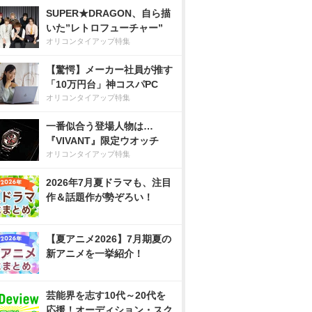
SUPER★DRAGON、自ら描
いた”レトロフューチャー”
オリコンタイアップ特集
【驚愕】メーカー社員が推す
「10万円台」神コスパPC
オリコンタイアップ特集
一番似合う登場人物は…
『VIVANT』限定ウオッチ
オリコンタイアップ特集
2026年7月夏ドラマも、注目
作＆話題作が勢ぞろい！
【夏アニメ2026】7月期夏の
新アニメを一挙紹介！
芸能界を志す10代～20代を
応援！オーディション・スク