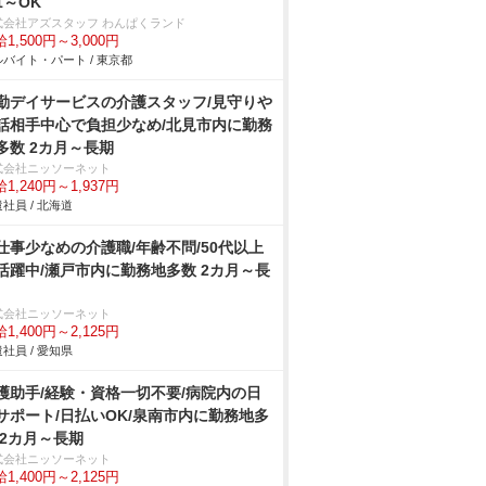
1～OK
式会社アズスタッフ わんぱくランド
1,500円～3,000円
バイト・パート / 東京都
勤デイサービスの介護スタッフ/見守り
話相手中心で負担少なめ/北見市内に勤務
多数 2カ月～長期
式会社ニッソーネット
1,240円～1,937円
社員 / 北海道
仕事少なめの介護職/年齢不問/50代以上
活躍中/瀬戸市内に勤務地多数 2カ月～長
式会社ニッソーネット
1,400円～2,125円
社員 / 愛知県
護助手/経験・資格一切不要/病院内の日
サポート/日払いOK/泉南市内に勤務地多
 2カ月～長期
式会社ニッソーネット
1,400円～2,125円