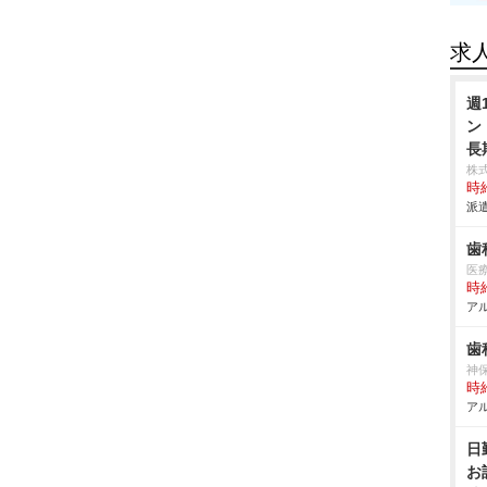
求
週
ン
長
株
時給
派遣
歯
医
時給
アル
歯
神
時給
アル
日
お