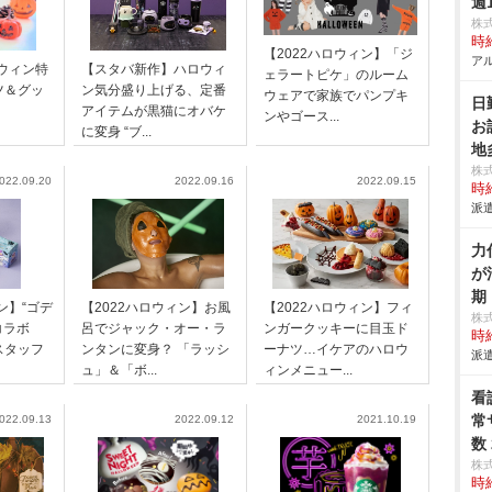
週
株
時給
【2022ハロウィン】「ジ
アル
ロウィン特
【スタバ新作】ハロウィ
ェラートピケ」のルーム
ツ＆グッ
ン気分盛り上げる、定番
ウェアで家族でパンプキ
日
アイテムが黒猫にオバケ
ンやゴース...
お
に変身 “ブ...
地
株
022.09.20
2022.09.16
2022.09.15
時給
派遣
力
が
期
ン】“ゴデ
【2022ハロウィン】お風
【2022ハロウィン】フィ
株
”コラボ
呂でジャック・オー・ラ
ンガークッキーに目玉ド
時給
スタッフ
ンタンに変身？ 「ラッシ
ーナツ…イケアのハロウ
派遣
ュ」＆「ボ...
ィンメニュー...
看
常
022.09.13
2022.09.12
2021.10.19
数
株
時給