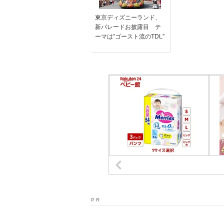
東京ディズニーランド、
新パレードお披露目 テ
ーマは”ゴースト流のTDL”
P R