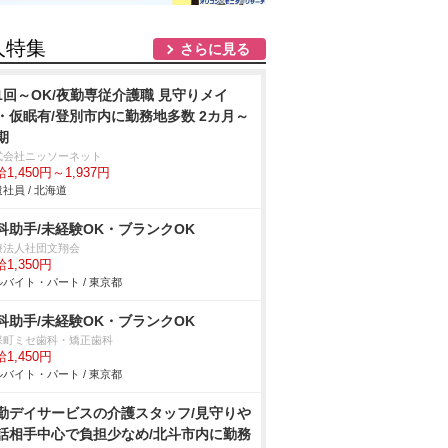
人特集
さらに見る
1回～OK/夜勤専従介護職 見守りメイ
・仮眠有/登別市内に勤務地多数 2カ月～
期
式会社ニッソーネット
1,450円～1,937円
社員 / 北海道
科助手/未経験OK・ブランクOK
療法人社団文翔会
1,350円
バイト・パート / 東京都
科助手/未経験OK・ブランクOK
保町ミセ歯科・矯正歯科
1,450円
バイト・パート / 東京都
勤デイサービスの介護スタッフ/見守り
話相手中心で負担少なめ/北斗市内に勤務