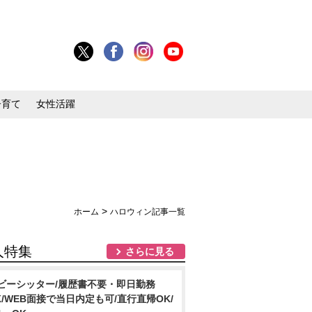
子育て
女性活躍
>
ホーム
ハロウィン記事一覧
人特集
さらに見る
ビーシッター/履歴書不要・即日勤務
K/WEB面接で当日内定も可/直行直帰OK/