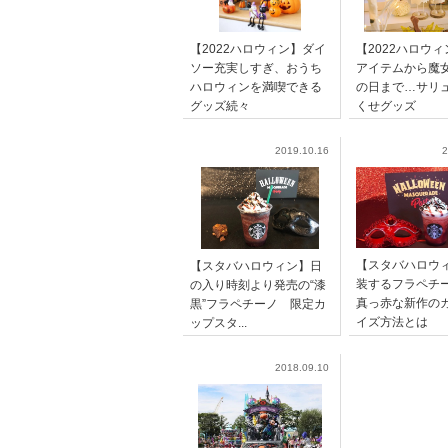
【2022ハロウィン】ダイ
【2022ハロウ
ソー充実しすぎ、おうち
アイテムから魔
ハロウィンを満喫できる
の日まで…サリ
グッズ続々
くせグッズ
2019.10.16
2
【スタバハロウ
【スタバハロウィン】日
装するフラペ
の入り時刻より発売の“漆
真っ赤な新作の
黒”フラペチーノ 限定カ
イズ方法とは
ップスタ...
2018.09.10