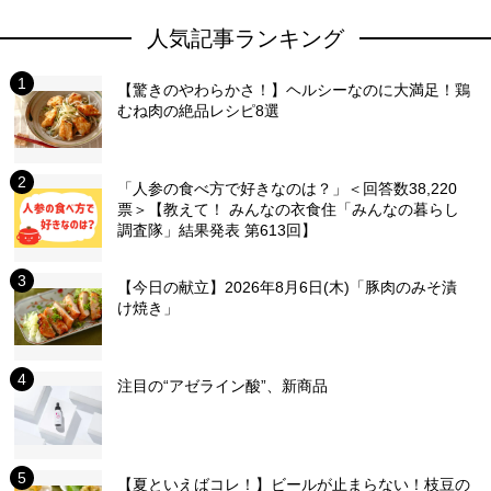
人気記事ランキング
【驚きのやわらかさ！】ヘルシーなのに大満足！鶏
むね肉の絶品レシピ8選
「人参の食べ方で好きなのは？」＜回答数38,220
票＞【教えて！ みんなの衣食住「みんなの暮らし
調査隊」結果発表 第613回】
【今日の献立】2026年8月6日(木)「豚肉のみそ漬
け焼き」
注目の“アゼライン酸”、新商品
【夏といえばコレ！】ビールが止まらない！枝豆の