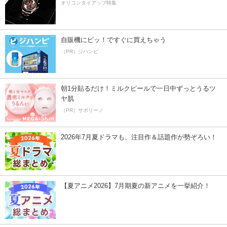
オリコンタイアップ特集
自販機にピッ！ですぐに買えちゃう
（PR）ジハンピ
朝1分貼るだけ！ミルクピールで一日中ずっとうるツ
ヤ肌
（PR）サボリーノ
2026年7月夏ドラマも、注目作＆話題作が勢ぞろい！
【夏アニメ2026】7月期夏の新アニメを一挙紹介！