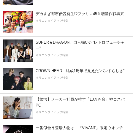
デカすぎ都市伝説発生!?ファミマ45％増量作戦再来
オリコンタイアップ特集
SUPER★DRAGON、自ら描いた”レトロフューチャ
ー”
オリコンタイアップ特集
CROWN HEAD、結成1周年で見えた”バンドらしさ”
オリコンタイアップ特集
【驚愕】メーカー社員が推す「10万円台」神コスパ
PC
オリコンタイアップ特集
一番似合う登場人物は…『VIVANT』限定ウオッチ