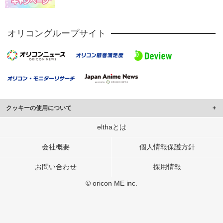
オリコングループサイト
クッキーの使用について
このサイトでは Cookie を使用して、ユーザーに合わせたコンテンツや広告の
elthaとは
表示、ソーシャル メディア機能の提供、広告の表示回数やクリック数の測定を
行っています。
会社概要
個人情報保護方針
また、ユーザーによるサイトの利用状況についても情報を収集し、ソーシャル
お問い合わせ
採用情報
メディアや広告配信、データ解析の各パートナーに提供しています。
各パートナーは、この情報とユーザーが各パートナーに提供した他の情報や、
© oricon ME inc.
ユーザーが各パートナーのサービスを使用したときに収集した他の情報を組み
合わせて使用することがあります。