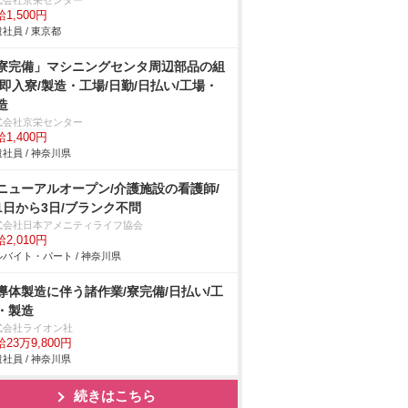
式会社京栄センター
1,500円
社員 / 東京都
寮完備」マシニングセンタ周辺部品の組
/即入寮/製造・工場/日勤/日払い/工場・
造
式会社京栄センター
1,400円
社員 / 神奈川県
ニューアルオープン/介護施設の看護師/
1日から3日/ブランク不問
式会社日本アメニティライフ協会
2,010円
バイト・パート / 神奈川県
導体製造に伴う諸作業/寮完備/日払い/工
・製造
式会社ライオン社
23万9,800円
社員 / 神奈川県
続きはこちら