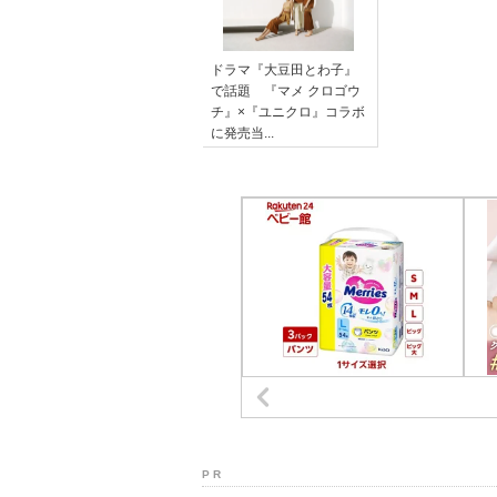
ドラマ『大豆田とわ子』
で話題 『マメ クロゴウ
チ』×『ユニクロ』コラボ
に発売当...
P R