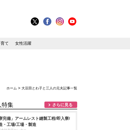
子育て
女性活躍
>
ホーム
大豆田とわ子と三人の元夫記事一覧
人特集
さらに見る
寮完備」アームレスト縫製工程/即入寮/
造・工場/工場・製造