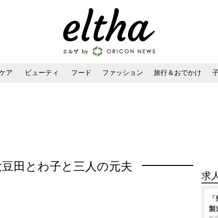
ケア
ビューティ
フード
ファッション
旅行＆おでかけ
ンケア
ダイエット・ボディケア
ヘアスタイル・ヘアアレンジ
大豆田とわ子と三人の元夫
求
「
製