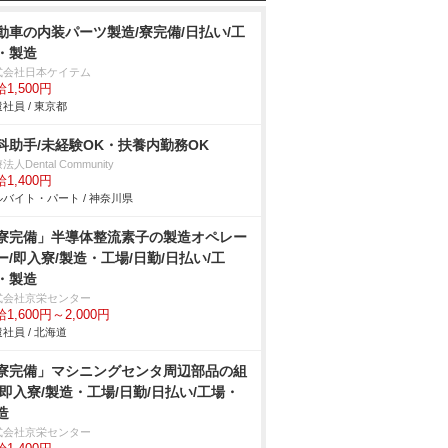
動車の内装パーツ製造/寮完備/日払い/工
・製造
式会社日本ケイテム
1,500円
社員 / 東京都
科助手/未経験OK・扶養内勤務OK
法人Dental Community
1,400円
バイト・パート / 神奈川県
寮完備」半導体整流素子の製造オペレー
ー/即入寮/製造・工場/日勤/日払い/工
・製造
式会社京栄センター
1,600円～2,000円
社員 / 北海道
寮完備」マシニングセンタ周辺部品の組
/即入寮/製造・工場/日勤/日払い/工場・
造
式会社京栄センター