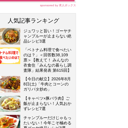
sponsored by 求人ボックス
人気記事ランキング
ジュワッと旨い！ゴーヤチ
ャンプルーが止まらない絶
品レシピ3選
「ベトナム料理で食べたい
のは？」＜回答数38,109
票＞【教えて！ みんなの
衣食住「みんなの暮らし調
査隊」結果発表 第615回】
【今日の献立】2026年8月
8日(土)「牛肉とコーンの
ガリバタ炒め」
【キャベツ×豚バラ肉】ご
飯が止まらない！人気おか
ずレシピ7選
チャンプルーだけじゃもっ
たいない！今年こそ極める