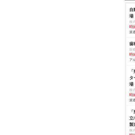
自
場
株
時給
派遣
歯
医療
時給
アル
「
タ
場
株
時給
派遣
「
立
製
株