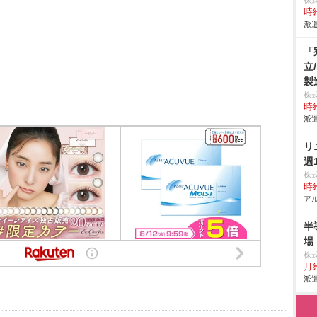
株
時給
派遣
「
立
製
株
時給
派遣
リ
週
株
時給
アル
半
場
株
月給
派遣