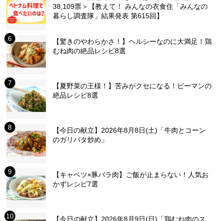
38,109票＞【教えて！ みんなの衣食住「みんなの
暮らし調査隊」結果発表 第615回】
【驚きのやわらかさ！】ヘルシーなのに大満足！鶏
むね肉の絶品レシピ8選
【夏野菜の王様！】苦みがクセになる！ピーマンの
絶品レシピ8選
【今日の献立】2026年8月8日(土)「牛肉とコーン
のガリバタ炒め」
【キャベツ×豚バラ肉】ご飯が止まらない！人気お
かずレシピ7選
【今日の献立】2026年8月9日(日)「鶏むね肉のス