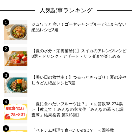
人気記事ランキング
ジュワッと旨い！ゴーヤチャンプルーが止まらない
絶品レシピ3選
【夏の水分・栄養補給に】スイカのアレンジレシピ
8選～ドリンク・デザート・サラダまで楽しめる
【暑い日の救世主！】つるっとさっぱり！夏の冷や
しうどん絶品レシピ3選
「夏に食べたいフルーツは？」＜回答数38,274票
＞【教えて！ みんなの衣食住「みんなの暮らし調
査隊」結果発表 第616回】
「ベトナム料理で食べたいのは？」＜回答数