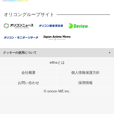
オリコングループサイト
クッキーの使用について
このサイトでは Cookie を使用して、ユーザーに合わせたコンテンツや広告の
elthaとは
表示、ソーシャル メディア機能の提供、広告の表示回数やクリック数の測定を
行っています。
会社概要
個人情報保護方針
また、ユーザーによるサイトの利用状況についても情報を収集し、ソーシャル
お問い合わせ
採用情報
メディアや広告配信、データ解析の各パートナーに提供しています。
各パートナーは、この情報とユーザーが各パートナーに提供した他の情報や、
© oricon ME inc.
ユーザーが各パートナーのサービスを使用したときに収集した他の情報を組み
合わせて使用することがあります。