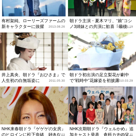
有村架純、ローリーズファームの
朝ドラ主演・夏木マリ、“娘”コシ
新キャラクターに抜擢
ノ3姉妹との共演に歓喜「最後...
2013.08.26
2012.03.19
井上真央、朝ドラ『おひさま』で
朝ドラ初出演の足立梨花が劇中
人生初の白無垢姿に
で“戦時中”花嫁姿を初披露
2011.05.30
2010.03.29
NHK来春朝ドラ『ゲゲゲの女房』
NHK次期朝ドラ『ウェルかめ』追
のヒロインに松下奈緒 好きな...
加キャスト発表 倉科カナの父...
2009.07.03
2009.05.11