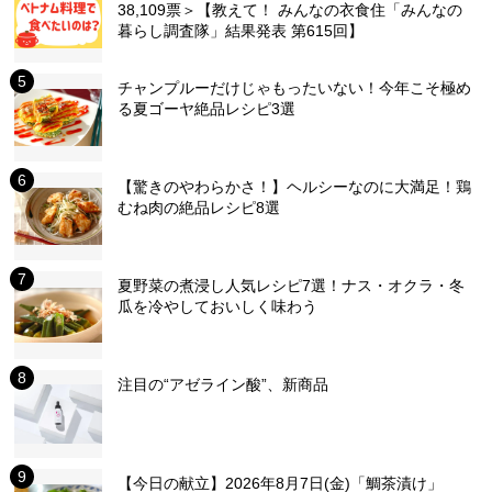
38,109票＞【教えて！ みんなの衣食住「みんなの
暮らし調査隊」結果発表 第615回】
チャンプルーだけじゃもったいない！今年こそ極め
る夏ゴーヤ絶品レシピ3選
【驚きのやわらかさ！】ヘルシーなのに大満足！鶏
むね肉の絶品レシピ8選
夏野菜の煮浸し人気レシピ7選！ナス・オクラ・冬
瓜を冷やしておいしく味わう
注目の“アゼライン酸”、新商品
【今日の献立】2026年8月7日(金)「鯛茶漬け」