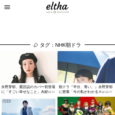
タグ：NHK朝ドラ
永野芽郁、愛読誌のカバー初登場
朝ドラ『半分、青い。』永野芽郁
に「すごい幸せなこと」大好...
に密着「今の私がわかる！」...
2018.09.01
2018.03.07