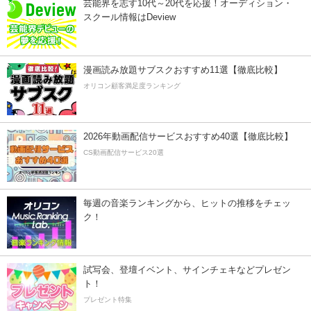
芸能界を志す10代～20代を応援！オーディション・
スクール情報はDeview
漫画読み放題サブスクおすすめ11選【徹底比較】
オリコン顧客満足度ランキング
2026年動画配信サービスおすすめ40選【徹底比較】
CS動画配信サービス20選
毎週の音楽ランキングから、ヒットの推移をチェッ
ク！
試写会、登壇イベント、サインチェキなどプレゼン
ト！
プレゼント特集