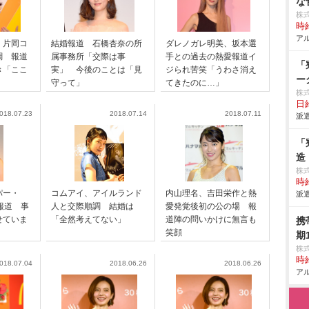
な
株
時給
アル
・片岡コ
結婚報道 石橋杏奈の所
ダレノガレ明美、坂本選
調 報道
属事務所「交際は事
手との過去の熱愛報道イ
「
き「ここ
実」 今後のことは「見
ジられ苦笑「うわさ消え
ー
守って」
てきたのに…」
株
日給
018.07.23
2018.07.14
2018.07.11
派遣
「
造
株
時給
パー・
コムアイ、アイルランド
内山理名、吉田栄作と熱
派遣
愛報道 事
人と交際順調 結婚は
愛発覚後初の公の場 報
せていま
「全然考えてない」
道陣の問いかけに無言も
携
笑顔
期
株
時給
018.07.04
2018.06.26
2018.06.26
アル