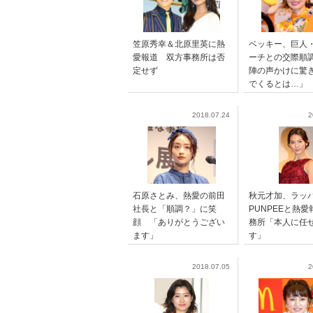
笠原秀幸＆北原里英に熱
ベッキー、巨人
愛報道 双方事務所は否
ーチとの交際順
定せず
陣の声かけに驚
でくるとは…」
2018.07.24
2
石原さとみ、熱愛の前田
秋元才加、ラッ
社長と「順調？」に笑
PUNPEEと熱
顔 「ありがとうござい
務所「本人に任
ます」
す」
2018.07.05
2