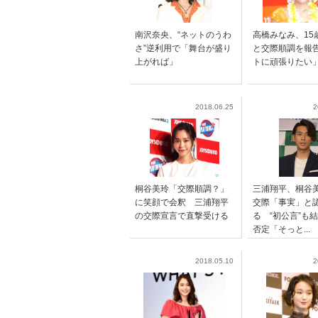
南沢奈央、“ネットのうわ
高橋みなみ、15
さ”逆利用で「舞台が盛り
と交際順調を報
上がれば」
トに頑張りたい
2018.06.25
2
桐谷美玲「交際順調？」
三浦翔平、桐谷
に笑顔で会釈 三浦翔平
交際「事実」と
の交際宣言で直撃受ける
る “初公言”も
否定「そっと...
2018.05.10
2