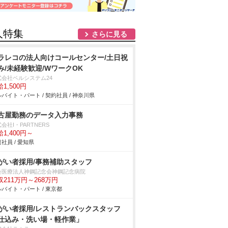
人特集
さらに見る
ラレコの法人向けコールセンター/土日祝
み/未経験歓迎/WワークOK
式会社ベルシステム24
1,500円
バイト・パート / 契約社員 / 神奈川県
古屋勤務のデータ入力事務
会社I・PARTNERS
1,400円～
社員 / 愛知県
がい者採用/事務補助スタッフ
会医療法人神鋼記念会神鋼記念病院
収211万円～268万円
バイト・パート / 東京都
がい者採用/レストランバックスタッフ
仕込み・洗い場・軽作業」