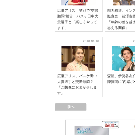
広瀬アリス、笑顔で“交際
剛力彩芽、イン
順調”報告 バスケ田中大
際宣言 前澤友
貴選手と「楽しくやって
「年齢の差を越
ます」
思える関係」
2018.04.18
2
広瀬アリス、バスケ田中
森星、伊勢谷友
大貴選手と交際順調？
際質問に“内緒ポ
「ご想像におまかせしま
す」
前へ