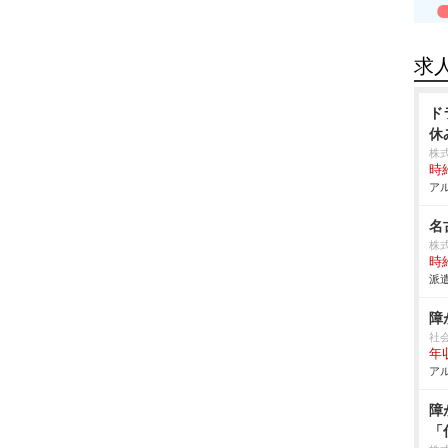
求
ド
休
株
時給
アル
名
株式
時給
派遣
障
社
年
アル
障
「