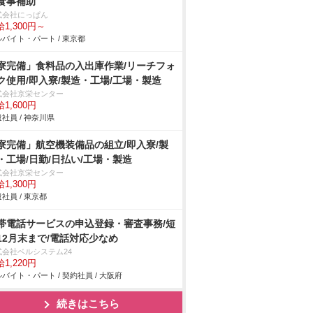
食事補助
式会社にっぱん
1,300円～
バイト・パート / 東京都
寮完備」食料品の入出庫作業/リーチフォ
ク使用/即入寮/製造・工場/工場・製造
式会社京栄センター
1,600円
社員 / 神奈川県
寮完備」航空機装備品の組立/即入寮/製
・工場/日勤/日払い/工場・製造
式会社京栄センター
1,300円
社員 / 東京都
帯電話サービスの申込登録・審査事務/短
12月末まで/電話対応少なめ
式会社ベルシステム24
1,220円
バイト・パート / 契約社員 / 大阪府
続きはこちら