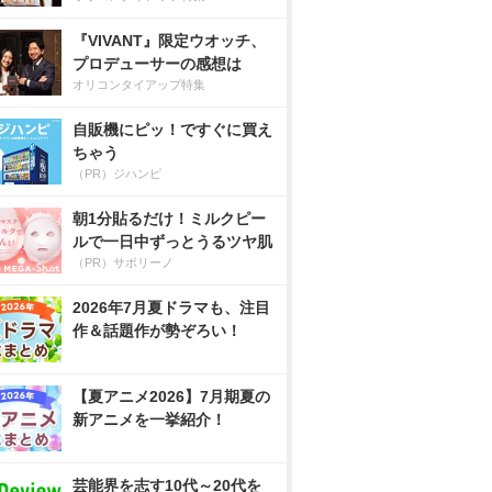
『VIVANT』限定ウオッチ、
プロデューサーの感想は
オリコンタイアップ特集
自販機にピッ！ですぐに買え
ちゃう
（PR）ジハンピ
朝1分貼るだけ！ミルクピー
ルで一日中ずっとうるツヤ肌
（PR）サボリーノ
2026年7月夏ドラマも、注目
作＆話題作が勢ぞろい！
【夏アニメ2026】7月期夏の
新アニメを一挙紹介！
芸能界を志す10代～20代を