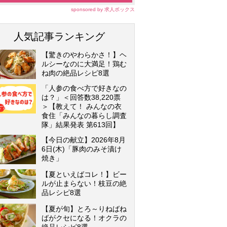
sponsored by 求人ボックス
人気記事ランキング
【驚きのやわらかさ！】ヘ
ルシーなのに大満足！鶏む
ね肉の絶品レシピ8選
「人参の食べ方で好きなの
は？」＜回答数38,220票
＞【教えて！ みんなの衣
食住「みんなの暮らし調査
隊」結果発表 第613回】
【今日の献立】2026年8月
6日(木)「豚肉のみそ漬け
焼き」
【夏といえばコレ！】ビー
ルが止まらない！枝豆の絶
品レシピ8選
【夏が旬】とろ～りねばね
ばがクセになる！オクラの