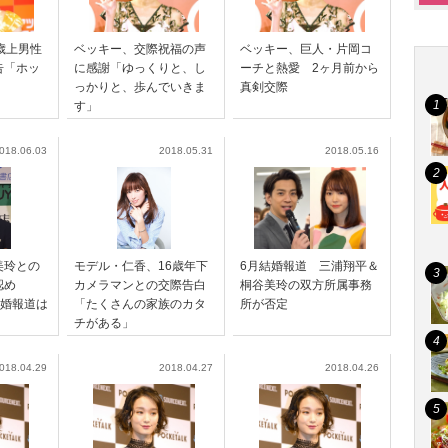
歳上男性
ベッキー、交際祝福の声
ベッキー、巨人・片岡コ
告「ホッ
に感謝「ゆっくりと、し
ーチと熱愛 2ヶ月前から
」
っかりと、歩んでいきま
真剣交際
す」
018.06.03
2018.05.31
2018.05.16
美玲との
モデル・仁香、16歳年下
6月結婚報道 三浦翔平＆
認め
カメラマンとの交際告白
桐谷美玲の双方所属事務
結婚報道は
「たくさんの家族のカタ
所が否定
チがある」
018.04.29
2018.04.27
2018.04.26