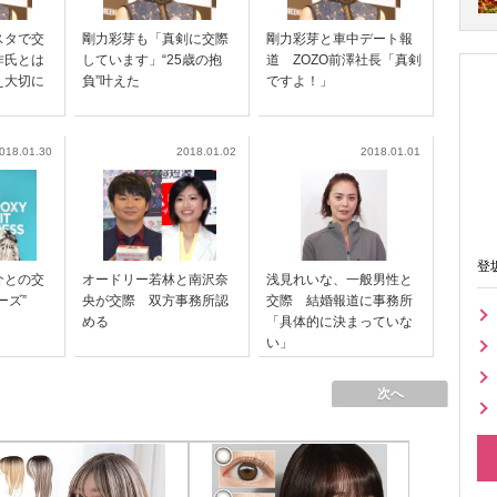
スタで交
剛力彩芽も「真剣に交際
剛力彩芽と車中デート報
作氏とは
しています」“25歳の抱
道 ZOZO前澤社長「真剣
え大切に
負”叶えた
ですよ！」
018.01.30
2018.01.02
2018.01.01
登
介との交
オードリー若林と南沢奈
浅見れいな、一般男性と
ーズ”
央が交際 双方事務所認
交際 結婚報道に事務所
める
「具体的に決まっていな
い」
次へ