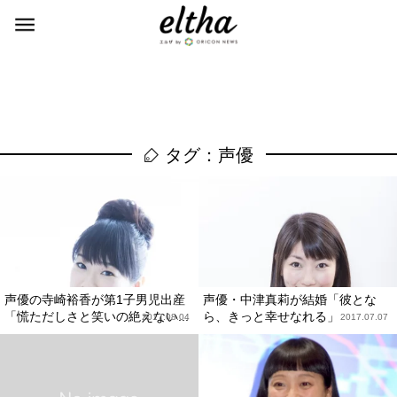
タグ：声優
声優の寺崎裕香が第1子男児出産
声優・中津真莉が結婚「彼とな
「慌ただしさと笑いの絶えない...
ら、きっと幸せなれる」
2017.08.04
2017.07.07