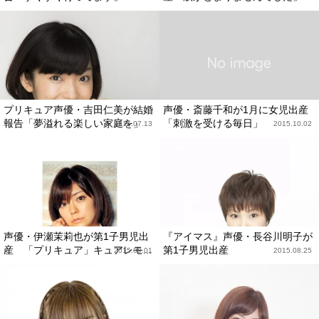
プリキュア声優・吉田仁美が結婚
声優・斎藤千和が1月に女児出産
報告「夢溢れる楽しい家庭を」
「刺激を受ける毎日」
2016.07.13
2015.10.02
声優・伊瀬茉莉也が第1子男児出
『アイマス』声優・長谷川明子が
産 「プリキュア」キュアレモ...
第1子男児出産
2015.09.01
2015.08.25