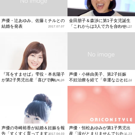
声優・辻あゆみ、佐藤ミチルとの
金田朋子＆森渉に第1子女児誕生
結婚を発表
「これからは3人で力を合わせ...
2017.07.07
2017.06.22
『耳をすませば』雫役・本名陽子
声優・小林由美子、第2子妊娠
が第2子男児出産「喜びで胸い...
不妊治療を経て「幸運なことに...
2017.06.06
2017.05.24
声優の寺崎裕香が結婚＆妊娠を報
声優・恒松あゆみが第1子男児出
告「すくすく育ってます」
産「涙がとまりませんでした」
2017.04.03
2016.11.23