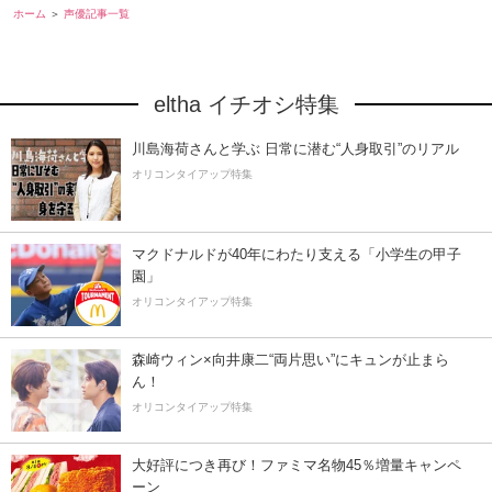
ホーム
声優記事一覧
eltha イチオシ特集
川島海荷さんと学ぶ 日常に潜む“人身取引”のリアル
オリコンタイアップ特集
マクドナルドが40年にわたり支える「小学生の甲子
園」
オリコンタイアップ特集
森崎ウィン×向井康二“両片思い”にキュンが止まら
ん！
オリコンタイアップ特集
大好評につき再び！ファミマ名物45％増量キャンペ
ーン