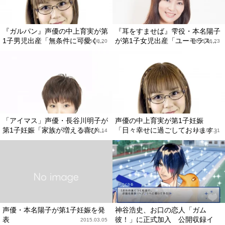
『ガルパン』声優の中上育実が第
『耳をすませば』雫役・本名陽子
1子男児出産「無条件に可愛く...
が第1子女児出産「ユーモラス...
2015.08.20
2015.06.23
「アイマス」声優・長谷川明子が
声優の中上育実が第1子妊娠
第1子妊娠「家族が増える喜び...
「日々幸せに過ごしております」
2015.04.14
2015.03.31
声優・本名陽子が第1子妊娠を発
神谷浩史、お口の恋人「ガム
表
彼！」に正式加入 公開収録イ
2015.03.05