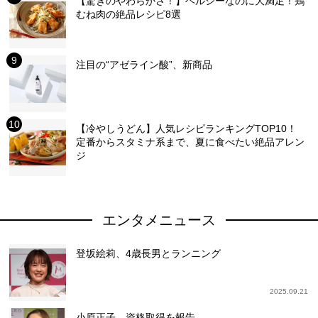
【驚きのやわらかさ！】ヘルシーなのに大満足！鶏
むね肉の絶品レシピ8選
注目の“アゼライン酸”、新商品
【冷やしうどん】人気レシピランキングTOP10！
定番からスタミナ系まで、夏に食べたい絶品アレン
ジ
エンタメニュース
登坂絵莉、4歳長男とランニング
2025.09.21
小原正子、資格取得を報告