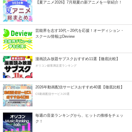
【夏アニメ2026】7月期夏の新アニメを一挙紹介！
芸能界を志す10代～20代を応援！オーディション・
スクール情報はDeview
漫画読み放題サブスクおすすめ11選【徹底比較】
オリコン顧客満足度ランキング
2026年動画配信サービスおすすめ40選【徹底比較】
CS動画配信サービス20選
毎週の音楽ランキングから、ヒットの推移をチェッ
ク！