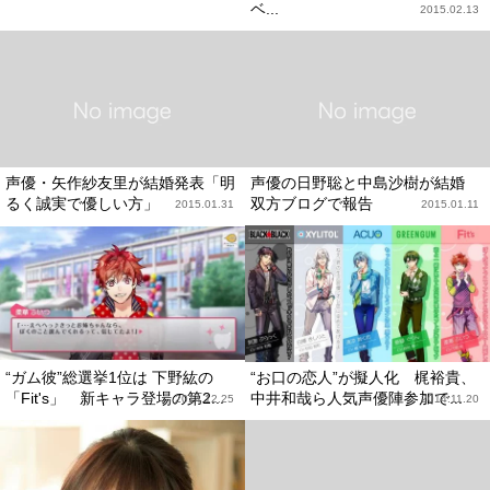
ベ...
2015.02.13
声優・矢作紗友里が結婚発表「明
声優の日野聡と中島沙樹が結婚
るく誠実で優しい方」
双方ブログで報告
2015.01.31
2015.01.11
“ガム彼”総選挙1位は 下野紘の
“お口の恋人”が擬人化 梶裕貴、
「Fit's」 新キャラ登場の第2...
中井和哉ら人気声優陣参加で...
2014.12.25
2014.11.20