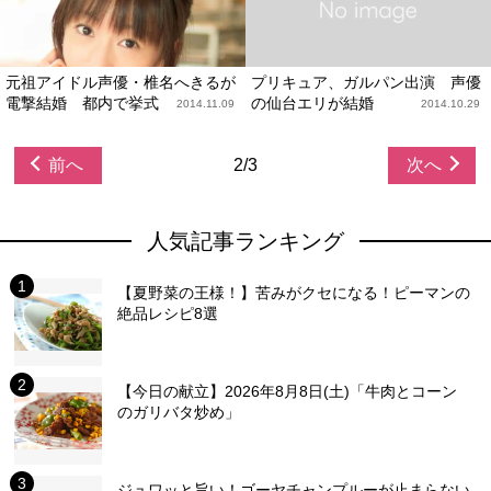
元祖アイドル声優・椎名へきるが
プリキュア、ガルパン出演 声優
電撃結婚 都内で挙式
の仙台エリが結婚
2014.11.09
2014.10.29
前へ
2/3
次へ
人気記事ランキング
【夏野菜の王様！】苦みがクセになる！ピーマンの
絶品レシピ8選
【今日の献立】2026年8月8日(土)「牛肉とコーン
のガリバタ炒め」
ジュワッと旨い！ゴーヤチャンプルーが止まらない