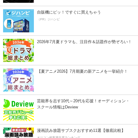
自販機にピッ！ですぐに買えちゃう
（PR）ジハンピ
2026年7月夏ドラマも、注目作＆話題作が勢ぞろい！
【夏アニメ2026】7月期夏の新アニメを一挙紹介！
芸能界を志す10代～20代を応援！オーディション・
スクール情報はDeview
漫画読み放題サブスクおすすめ11選【徹底比較】
オリコン顧客満足度ランキング