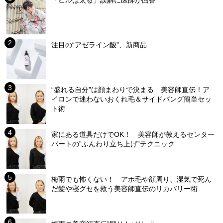
「ピルは太る」誤解に医師が回答
注目の“アゼライン酸”、新商品
“盛れる自分”は顔まわりで決まる 美容師直伝！ア
イロンで迷わないおくれ毛＆サイドバング簡単セッ
ト術
家にある道具だけでOK！ 美容師が教えるセンター
パートの”ふんわり立ち上げ”テクニック
梅雨でも怖くない！ アホ毛や顔周り、湿気で死ん
だ髪や寝グセを救う美容師直伝のリカバリー術