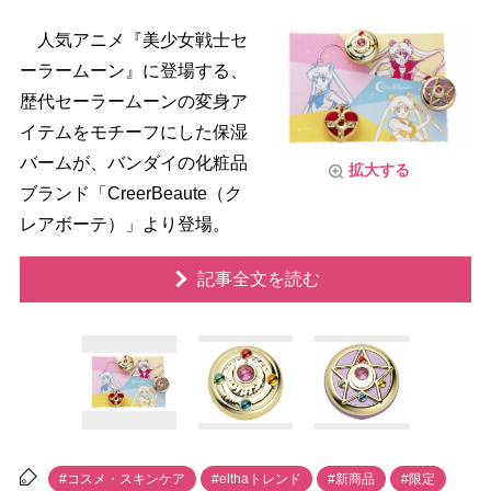
人気アニメ『美少女戦士セ
ーラームーン』に登場する、
歴代セーラームーンの変身ア
イテムをモチーフにした保湿
バームが、バンダイの化粧品
拡大する
ブランド「CreerBeaute（ク
レアボーテ）」より登場。
記事全文を読む
#コスメ・スキンケア
#elthaトレンド
#新商品
#限定