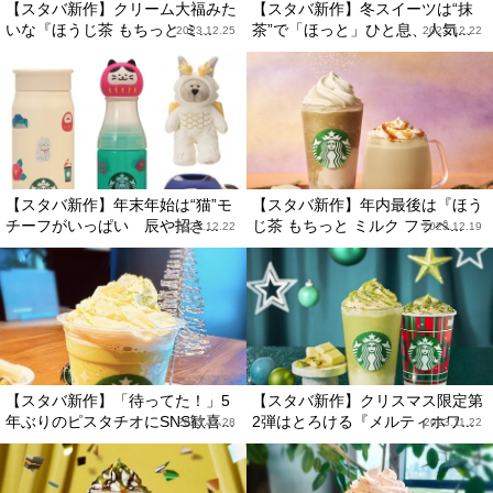
【スタバ新作】クリーム大福みた
【スタバ新作】冬スイーツは“抹
いな『ほうじ茶 もちっと ミ...
茶”で「ほっと」ひと息、人気...
2023.12.25
2023.12.22
【スタバ新作】年末年始は“猫”モ
【スタバ新作】年内最後は『ほう
チーフがいっぱい 辰や招き...
じ茶 もちっと ミルク フラペ...
2023.12.22
2023.12.19
【スタバ新作】「待ってた！」5
【スタバ新作】クリスマス限定第
年ぶりのピスタチオにSNS歓喜...
2弾はとろける『メルティホワ...
2023.11.28
2023.11.22