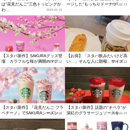
は“花見だんご”三色トッピングか
ージした“もっちりドーナツ”...
2024.02.13
わ...
2024.02.15
【スタバ新作】SAKURAグッズ登
【お得】「スタバ飲みたいけど高
場 カラフルな桜が満開のマグ...
い…」そんな人に朗報、サイズ...
2024.02.13
2024.02.13
【スタバ新作】『花見だんご フラ
【スタバ新作】話題の“オペラ”が
ペチーノ』でSAKURAシーズン...
深紅のグラサージュソースを...
2024.02.08
2024.01.25