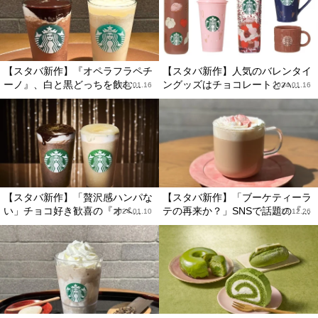
【スタバ新作】『オペラフラペチ
【スタバ新作】人気のバレンタイ
ーノ』、白と黒どっちを飲む...
ングッズはチョコレートとハ...
2024.01.16
2024.01.16
【スタバ新作】「贅沢感ハンパな
【スタバ新作】「ブーケティーラ
い」チョコ好き歓喜の『オペ...
テの再来か？」SNSで話題の『...
2024.01.10
2023.12.26