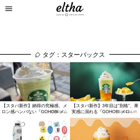
タグ：スターバックス
【スタバ新作】納得の究極感、メ
【スタバ新作】3年目は“別格”、果
ロン感ハンパない『GOHOBI メ...
実感に溺れる『GOHOBI メロ...
2024.04.11
2024.04.05