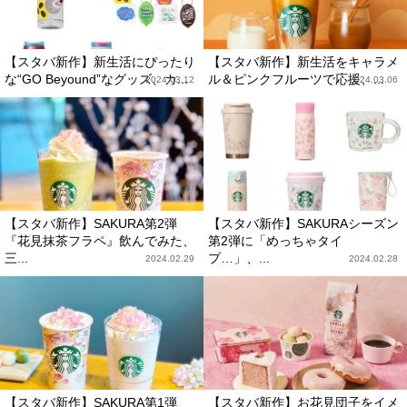
【スタバ新作】新生活にぴったり
【スタバ新作】新生活をキャラメ
な“GO Beyound”なグッズ、カ...
ル＆ピンクフルーツで応援、...
2024.03.12
2024.03.06
【スタバ新作】SAKURA第2弾
【スタバ新作】SAKURAシーズン
『花見抹茶フラペ』飲んでみた、
第2弾に「めっちゃタイ
三...
プ…」、...
2024.02.29
2024.02.28
【スタバ新作】SAKURA第1弾
【スタバ新作】お花見団子をイメ