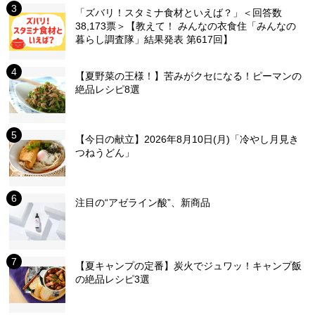
「ズバリ！スタミナ食材といえば？」＜回答数
38,173票＞【教えて！ みんなの衣食住「みんなの
暮らし調査隊」結果発表 第617回】
【夏野菜の王様！】苦みがクセになる！ピーマンの
絶品レシピ8選
【今日の献立】2026年8月10日(月)「冷やし月見き
つねうどん」
注目の“アゼライン酸”、新商品
【夏キャンプの定番】炭火でジュワッ！キャンプ飯
の絶品レシピ3選