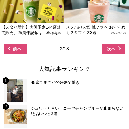
【スタバ新作】大阪限定144店舗
スタバの人気“桃フラペ”おすすめ
で販売、25周年記念は「めっち...
カスタマイズ3選
2023.11.08
2023.07.28
前へ
2/18
次へ
人気記事ランキング
45歳でまさかの妊娠で驚き
ジュワッと旨い！ゴーヤチャンプルーが止まらない
絶品レシピ3選