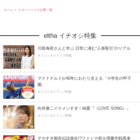
ホーム
スターバックス記事一覧
eltha イチオシ特集
川島海荷さんと学ぶ 日常に潜む“人身取引”のリアル
オリコンタイアップ特集
マクドナルドが40年にわたり支える「小学生の甲子
園」
オリコンタイアップ特集
向井康二イケメンすぎ！純愛『（LOVE SONG）』
オリコンタイアップ特集
デカすぎ都市伝説発生!?ファミマ45％増量作戦再来