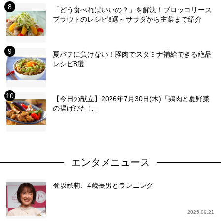
「どう食べればいいの？」を解決！ブロッコリース
プラウトのレシピ8選～サラダから主菜まで紹介
夏バテに負けない！豚肉でスタミナ補給できる絶品
レシピ8選
【今日の献立】2026年7月30日(木)「鶏肉と夏野菜
の揚げびたし」
エンタメニュース
登坂絵莉、4歳長男とランニング
2025.09.21