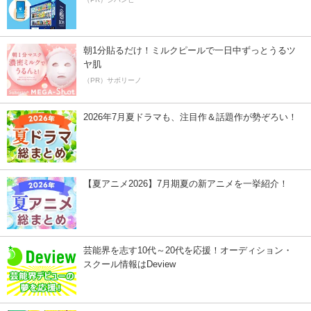
朝1分貼るだけ！ミルクピールで一日中ずっとうるツ
ヤ肌
（PR）サボリーノ
2026年7月夏ドラマも、注目作＆話題作が勢ぞろい！
【夏アニメ2026】7月期夏の新アニメを一挙紹介！
芸能界を志す10代～20代を応援！オーディション・
スクール情報はDeview