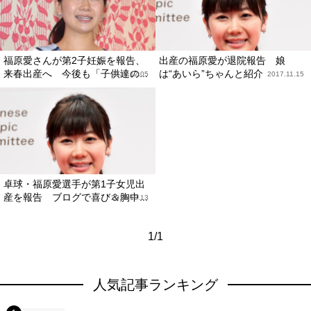
福原愛さんが第2子妊娠を報告、
出産の福原愛が退院報告 娘
来春出産へ 今後も「子供達の...
は“あいら”ちゃんと紹介
2018.12.05
2017.11.15
卓球・福原愛選手が第1子女児出
産を報告 ブログで喜び＆胸中...
2017.10.13
1/1
人気記事ランキング