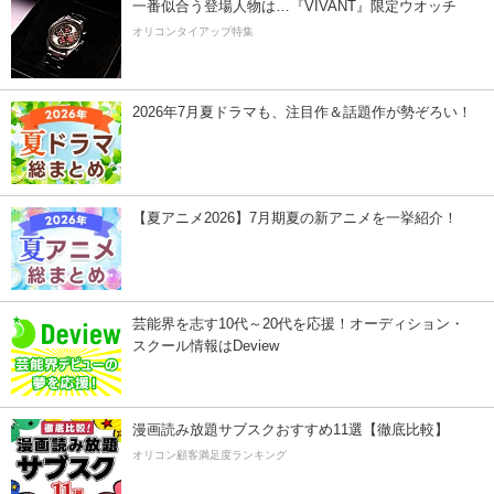
一番似合う登場人物は…『VIVANT』限定ウオッチ
オリコンタイアップ特集
2026年7月夏ドラマも、注目作＆話題作が勢ぞろい！
【夏アニメ2026】7月期夏の新アニメを一挙紹介！
芸能界を志す10代～20代を応援！オーディション・
スクール情報はDeview
漫画読み放題サブスクおすすめ11選【徹底比較】
オリコン顧客満足度ランキング