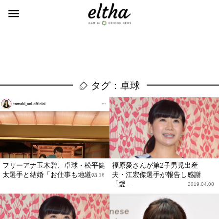
タグ：卓球
フリーアナ玉木碧、卓球・松平健
福原愛さんが第2子男児出産
太選手と結婚「お仕事も地道...
夫・江宏傑選手が報告し感謝
2020.03.16
「愛...
2019.04.08